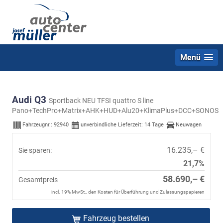
Menü
Audi Q3
Sportback NEU TFSI quattro S line
Pano+TechPro+Matrix+AHK+HUD+Alu20+KlimaPlus+DCC+SONOS
Fahrzeugnr.:
92940
unverbindliche Lieferzeit:
14 Tage
Neuwagen
16.235,– €
Sie sparen:
21,7%
58.690,– €
Gesamtpreis
incl. 19% MwSt., den Kosten für Überführung und Zulassungspapieren
Fahrzeug bestellen