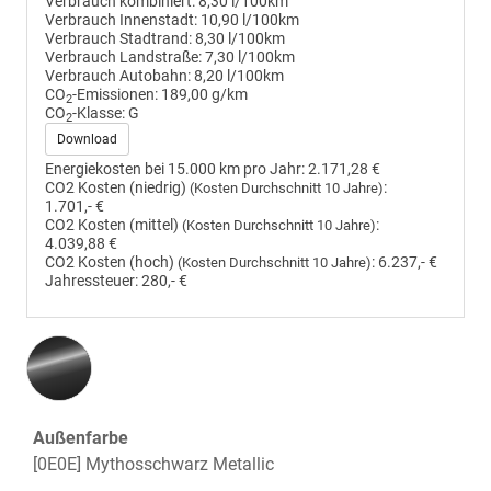
Verbrauch kombiniert:
8,30 l/100km
Verbrauch Innenstadt:
10,90 l/100km
Verbrauch Stadtrand:
8,30 l/100km
Verbrauch Landstraße:
7,30 l/100km
Verbrauch Autobahn:
8,20 l/100km
CO
-Emissionen:
189,00 g/km
2
CO
-Klasse:
G
2
Download
Energiekosten bei 15.000 km pro Jahr:
2.171,28 €
CO2 Kosten (niedrig)
:
(Kosten Durchschnitt 10 Jahre)
1.701,- €
CO2 Kosten (mittel)
:
(Kosten Durchschnitt 10 Jahre)
4.039,88 €
CO2 Kosten (hoch)
:
6.237,- €
(Kosten Durchschnitt 10 Jahre)
Jahressteuer:
280,- €
Außenfarbe
[0E0E] Mythosschwarz Metallic