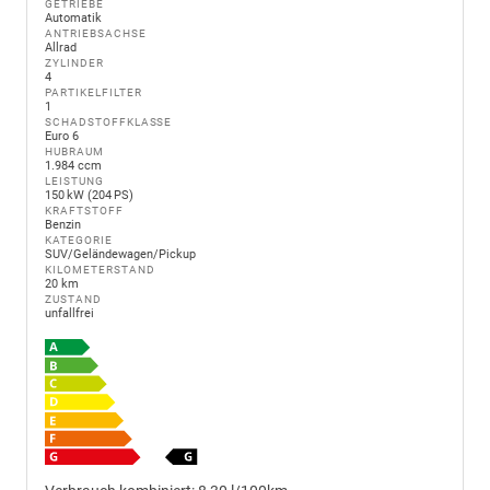
GETRIEBE
Automatik
ANTRIEBSACHSE
Allrad
ZYLINDER
4
PARTIKELFILTER
1
SCHADSTOFFKLASSE
Euro 6
HUBRAUM
1.984 ccm
LEISTUNG
150 kW (204 PS)
KRAFTSTOFF
Benzin
KATEGORIE
SUV/Geländewagen/Pickup
KILOMETERSTAND
20 km
ZUSTAND
unfallfrei