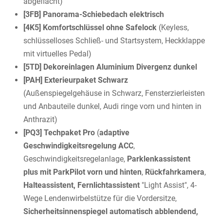
abgeflacht)
[3FB] Panorama-Schiebedach elektrisch
[4K5] Komfortschlüssel ohne Safelock
(Keyless,
schlüsselloses Schließ- und Startsystem, Heckklappe
mit virtuelles Pedal)
[5TD] Dekoreinlagen Aluminium Divergenz dunkel
[PAH] Exterieurpaket Schwarz
(Außenspiegelgehäuse in Schwarz, Fensterzierleisten
und Anbauteile dunkel, Audi ringe vorn und hinten in
Anthrazit)
[PQ3] Techpaket Pro
(
adaptive
Geschwindigkeitsregelung ACC
,
Geschwindigkeitsregelanlage,
Parklenkassistent
plus mit ParkPilot vorn und hinten
,
Rückfahrkamera
,
Halteassistent, Fernlichtassistent
"Light Assist", 4-
Wege Lendenwirbelstütze für die Vordersitze,
Sicherheitsinnenspiegel automatisch abblendend,