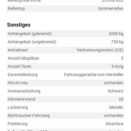
Reifengröße vorne
255/40 R20
Reifentyp
Sommerreifen
Sonstiges
Anhängelast (gebremst)
2000 kg
Anhängelast (ungebremst)
750 kg
Antriebsart
Verbrennungsmotor (ICE)
Anzahl Sitzplätze
5
Anzahl Türen
5-türig
Garantieleistung
Fahrzeuggarantie vom Hersteller
HU/AU neu
vorhanden
Innenausstattung
Schwarz
Kilometerstand
20
Lackierung
Metallic
Nichtraucher-Fahrzeug
vorhanden
Polsterung
Alcantara