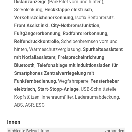
Distanzanzeige
(ParkPilot vorn und hinten),
Servolenkung,
Heckklappe elektrisch
,
Verkehrszeichenerkennung
, Isofix Beifahrersitz,
Front Assist inkl. City-Notbremsfunktion,
Fußgängererkennung, Radfahrererkennung,
Reifendruckkontrolle
, Scheibenbremsen vorn und
hinten, Wärmeschutzverglasung,
Spurhalteassistent
mit Notfallassistent, Freisprecheinrichtung
Bluetooth, Telefonablage mit induktionsladen für
Smartphones Zentralverriegelung mit
Funkfernbedienung
, Wegfahrsperre,
Fensterheber
elektrisch, Start-Stopp-Anlage
, USB-Schnittstelle,
Kopfstützen, Innenraumfilter, Laderaumabdeckung,
ABS, ASR, ESC
Innen
Ambiente-Beleuchtung
vorhanden