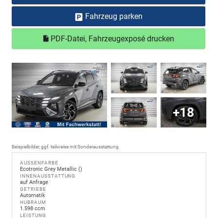
Fahrzeug parken
PDF-Datei, Fahrzeugexposé drucken
+18
Beispielbilder, ggf. teilweise mit Sonderausstattung
AUSSENFARBE
Ecotronic Grey Metallic ()
INNENAUSSTATTUNG
auf Anfrage
GETRIEBE
Automatik
HUBRAUM
1.598 ccm
LEISTUNG