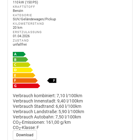
110 kW (150 PS)
KRAFTSTOFF
Benzin
KATEGORIE
SUV/Geländewagen/Pickup
KILOMETERSTAND
20 km
ERSTZULASSUNG
01.04.2026
ZUSTAND
unfallfrei
Verbrauch kombiniert:
7,10 l/100km
Verbrauch Innenstadt:
9,40 l/100km
Verbrauch Stadtrand:
6,60 l/100km
Verbrauch Landstraße:
5,90 l/100km
Verbrauch Autobahn:
7,50 l/100km
CO
-Emissionen:
161,00 g/km
2
CO
-Klasse:
F
2
Download