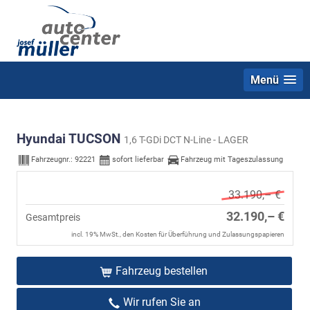
Menü
Hyundai TUCSON
1,6 T-GDi DCT N-Line - LAGER
Fahrzeugnr.:
92221
sofort lieferbar
Fahrzeug mit Tageszulassung
33.190,– €
32.190,– €
Gesamtpreis
incl. 19% MwSt., den Kosten für Überführung und Zulassungspapieren
Fahrzeug bestellen
Wir rufen Sie an