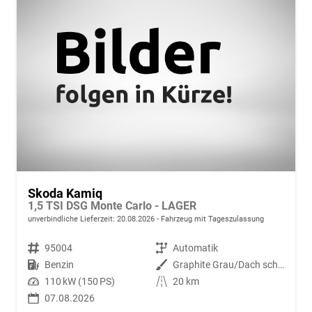
Skoda Kamiq
1,5 TSI DSG Monte Carlo - LAGER
unverbindliche Lieferzeit:
20.08.2026
Fahrzeug mit Tageszulassung
Fahrzeugnr.
95004
Getriebe
Automatik
Kraftstoff
Benzin
Außenfarbe
Graphite Grau/Dach schwarz Metallic (5X1Z)
Leistung
110 kW (150 PS)
Kilometerstand
20 km
07.08.2026