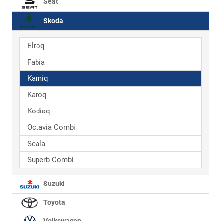
Seat
Skoda
Elroq
Fabia
Kamiq
Karoq
Kodiaq
Octavia Combi
Scala
Superb Combi
Suzuki
Toyota
Volkswagen