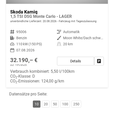
Skoda Kamiq
1,5 TSI DSG Monte Carlo - LAGER
unverbindliche Lieferzeit:
20.08.2026
Fahrzeug mit Tageszulassung
Fahrzeugnr.
95006
Getriebe
Automatik
Kraftstoff
Benzin
Außenfarbe
Moon White/Dach schwarz Metallic (2Y1Z)
Leistung
110 kW (150 PS)
Kilometerstand
20 km
07.08.2026
32.190,– €
Details
Fahrzeug
incl. 19% MwSt.
Verbrauch kombiniert:
5,50 l/100km
CO
-Klasse:
D
2
CO
-Emissionen:
124,00 g/km
2
Datensätze pro Seite:
10
20
50
100
250