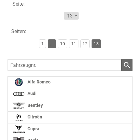
Seite:
Seiten:
1
...
10
11
12
13
Fahrzeugnr.
Alfa Romeo
Audi
Bentley
Citroën
Cupra