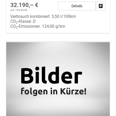
32.190,– €
Details
Fahrzeug
incl. 19% MwSt.
Verbrauch kombiniert:
5,50 l/100km
CO
-Klasse:
D
2
CO
-Emissionen:
124,00 g/km
2