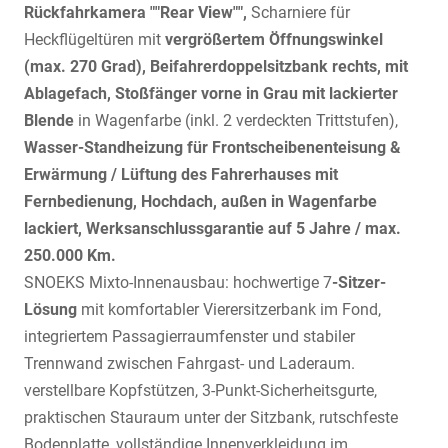
Rückfahrkamera ""Rear View"",
Scharniere für
Heckflügeltüren mit
vergrößertem Öffnungswinkel
(max. 270 Grad), Beifahrerdoppelsitzbank rechts, mit
Ablagefach, Stoßfänger vorne in Grau mit lackierter
Blende
in Wagenfarbe (inkl. 2 verdeckten Trittstufen),
Wasser-Standheizung für Frontscheibenenteisung &
Erwärmung / Lüftung des Fahrerhauses mit
Fernbedienung, Hochdach, außen in Wagenfarbe
lackiert,
Werksanschlussgarantie auf 5 Jahre / max.
250.000 Km.
SNOEKS Mixto-Innenausbau: hochwertige 7
-Sitzer-
Lösung
mit komfortabler Vierersitzerbank im Fond,
integriertem Passagierraumfenster und stabiler
Trennwand zwischen Fahrgast- und Laderaum.
verstellbare Kopfstützen, 3-Punkt-Sicherheitsgurte,
praktischen Stauraum unter der Sitzbank, rutschfeste
Bodenplatte, vollständige Innenverkleidung im