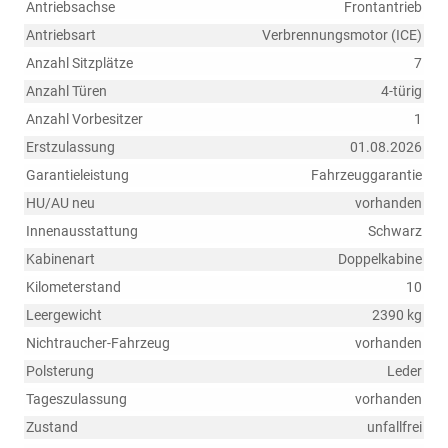
Antriebsachse
Frontantrieb
Antriebsart
Verbrennungsmotor (ICE)
Anzahl Sitzplätze
7
Anzahl Türen
4-türig
Anzahl Vorbesitzer
1
Erstzulassung
01.08.2026
Garantieleistung
Fahrzeuggarantie
HU/AU neu
vorhanden
Innenausstattung
Schwarz
Kabinenart
Doppelkabine
Kilometerstand
10
Leergewicht
2390 kg
Nichtraucher-Fahrzeug
vorhanden
Polsterung
Leder
Tageszulassung
vorhanden
Zustand
unfallfrei