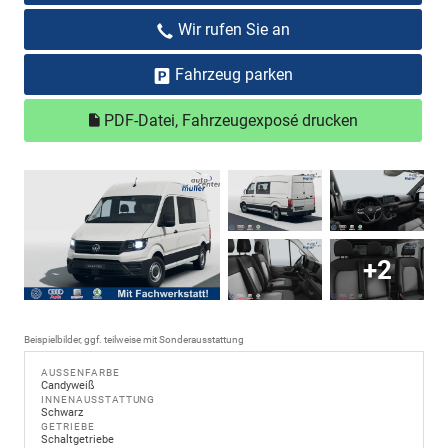
Wir rufen Sie an
Fahrzeug parken
PDF-Datei, Fahrzeugexposé drucken
+2
Beispielbilder, ggf. teilweise mit Sonderausstattung
AUSSENFARBE
Candyweiß
INNENAUSSTATTUNG
Schwarz
GETRIEBE
Schaltgetriebe