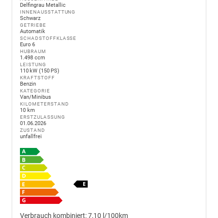
Delfingrau Metallic
INNENAUSSTATTUNG
Schwarz
GETRIEBE
Automatik
SCHADSTOFFKLASSE
Euro 6
HUBRAUM
1.498 ccm
LEISTUNG
110 kW (150 PS)
KRAFTSTOFF
Benzin
KATEGORIE
Van/Minibus
KILOMETERSTAND
10 km
ERSTZULASSUNG
01.06.2026
ZUSTAND
unfallfrei
Verbrauch kombiniert:
7,10 l/100km