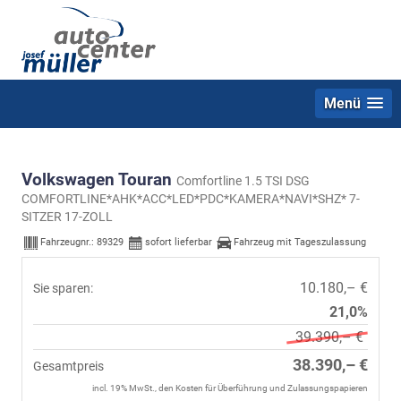
Menü
Volkswagen Touran
Comfortline 1.5 TSI DSG
COMFORTLINE*AHK*ACC*LED*PDC*KAMERA*NAVI*SHZ* 7-
SITZER 17-ZOLL
Fahrzeugnr.:
89329
sofort lieferbar
Fahrzeug mit Tageszulassung
10.180,– €
Sie sparen:
21,0%
39.390,– €
38.390,– €
Gesamtpreis
incl. 19% MwSt., den Kosten für Überführung und Zulassungspapieren