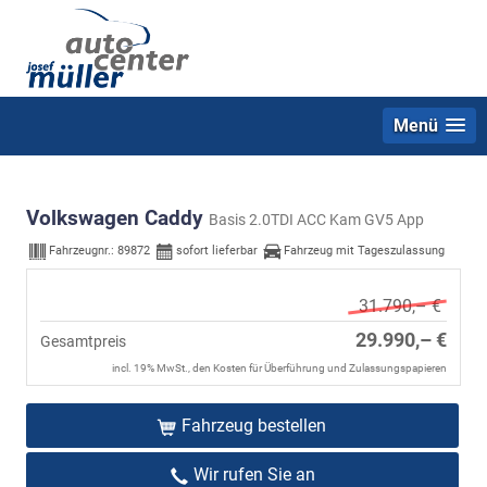
Menü
Volkswagen Caddy
Basis 2.0TDI ACC Kam GV5 App
Fahrzeugnr.:
89872
sofort lieferbar
Fahrzeug mit Tageszulassung
31.790,– €
29.990,– €
Gesamtpreis
incl. 19% MwSt., den Kosten für Überführung und Zulassungspapieren
Fahrzeug bestellen
Wir rufen Sie an