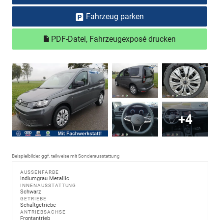
Fahrzeug parken
PDF-Datei, Fahrzeugexposé drucken
+4
Beispielbilder, ggf. teilweise mit Sonderausstattung
AUSSENFARBE
Indiumgrau Metallic
INNENAUSSTATTUNG
Schwarz
GETRIEBE
Schaltgetriebe
ANTRIEBSACHSE
Frontantrieb