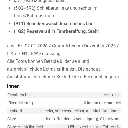
(JX1) Kreuzungsassistent
(5Q2+5R2) Schiebetür links und rechts im
Lade-/Fahrgastraum
(9T1) Scheibenwaschdüsen beheizbar
(1G2) Reserverad in Fahrbereifung, Stahl
ausl. Ez. 02.01.2026 / Garantiebeginn Dezember 2025 /
0 Km / N1 LKW Zulassung
Alle Fotos können Beispielbilder sein und
aufpreispflichtige Extras enthalten. Die genaue
Ausstattung entnehmen Sie bitte dem Beschreibungstext
Innen
Fensterheber
elektrisch
Klimatisierung
Klimaanlage manuell
Lenkrad
in Leder, höhenverstellbar, mit Multifunktionen
Sitze
Isofix (Kindersitzbefestigung), Sitzheizung
Sitze: Verstellbarkeit
Höhenverstellbarer Fahrersitz