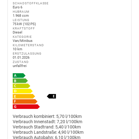
SCHADSTOFFKLASSE
Euro 6
HUBRAUM
1.968 ccm
LEISTUNG
75 kW (102 PS)
KRAFTSTOFF
Diesel
KATEGORIE
Van/Minibus
KILOMETERSTAND
10 km
ERSTZULASSUNG
01.01.2026
ZUSTAND
unfallfrei
Verbrauch kombiniert:
5,70 l/100km
Verbrauch Innenstadt:
7,20 l/100km
Verbrauch Stadtrand:
5,40 l/100km
Verbrauch Landstraße:
4,90 l/100km
Verbrauch Autobahn:
6,10 l/100km