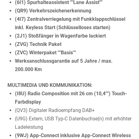
(6I1) Spurhalteassistent ""Lane Assist""
(QR9) Verkehrszeichenerkennung
(4I7) Zentralverriegelung mit Funkklappschlüssel
inkl. Keyless Start (Schlüsselloses starten)
(2J1) Stoßfänger in Wagenfarbe lackiert
(ZVG) Technik Paket
(ZVC) Winterpaket ""Basis""
Werksanschlussgarantie auf 5 Jahre / max.
200.000 Km
MULTIMEDIA UND KOMMUNIKATION:
(I8U) Radio Composition mit 26 cm (10,4"") Touch-
Farbdisplay
(QV3) Digitaler Radioempfang DAB+
(U9G) Extern, USB Typ-C Datenbuchse(n) mit erhöhter
Ladeleistung
(9WJ) App-Connect inklusive App-Connect Wireless