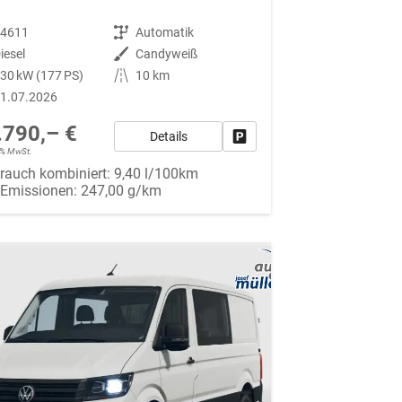
94611
Getriebe
Automatik
iesel
Außenfarbe
Candyweiß
30 kW (177 PS)
Kilometerstand
10 km
1.07.2026
.790,– €
Details
Fahrzeug parken
19% MwSt.
rauch kombiniert:
9,40 l/100km
-Emissionen:
247,00 g/km