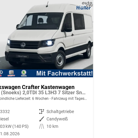
kswagen Crafter Kastenwagen
Plus (Snoeks) 2,0TDI 35 L3H3 7 Sitzer Snoeks Mixto AHK Standh.
indliche Lieferzeit:
6 Wochen
Fahrzeug mit Tageszulassung
93332
Getriebe
Schaltgetriebe
iesel
Außenfarbe
Candyweiß
03 kW (140 PS)
Kilometerstand
10 km
1.08.2026