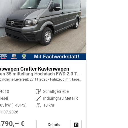
kswagen Crafter Kastenwagen
Kasten 35 mittellang Hochdach FWD 2.0 TDI L3H3 AHK Kamera 270 Grad App PDC GRA Heckscheiben
indliche Lieferzeit:
27.11.2026
Fahrzeug mit Tageszulassung
94610
Getriebe
Schaltgetriebe
iesel
Außenfarbe
Indiumgrau Metallic
03 kW (140 PS)
Kilometerstand
10 km
1.07.2026
.790,– €
Details
Fahrzeug parken