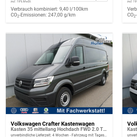
incl. 19% MwSt.
incl. 
Verbrauch kombiniert:
9,40 l/100km
Verb
CO
-Emissionen:
247,00 g/km
CO
2
2
Volkswagen Crafter Kastenwagen
Vol
Kasten 35 mittellang Hochdach FWD 2.0 TDI L3H3 LED AHK Kamera 270 Grad App PDC GRA
unverbindliche Lieferzeit:
4 Wochen
Fahrzeug mit Tageszulassung
unverb