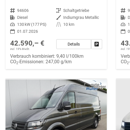
Fahrzeugnr.
94606
Getriebe
Schaltgetriebe
Fahrzeugnr.
Kraftstoff
Diesel
Außenfarbe
Indiumgrau Metallic
Kraftstoff
D
Leistung
130 kW (177 PS)
Kilometerstand
10 km
Leistung
1
01.07.2026
0
42.590,– €
43
Details
Fahrzeug parken
incl. 19% MwSt.
incl. 
Verbrauch kombiniert:
9,40 l/100km
Verb
CO
-Emissionen:
247,00 g/km
CO
2
2