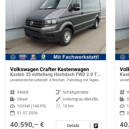
Volkswagen Crafter Kastenwagen
Vol
Kasten 35 mittellang Hochdach FWD 2.0 TDI L3H3 AHK Kamera 270 Grad App PDC GRA
unverbindliche Lieferzeit:
4 Wochen
Fahrzeug mit Tageszulassung
unverb
Fahrzeugnr.
94608
Getriebe
Schaltgetriebe
Fahrzeugnr.
Kraftstoff
Diesel
Außenfarbe
Indiumgrau Metallic
Kraftstoff
D
Leistung
103 kW (140 PS)
Kilometerstand
10 km
Leistung
1
01.07.2026
0
40.590,– €
40
Details
Fahrzeug parken