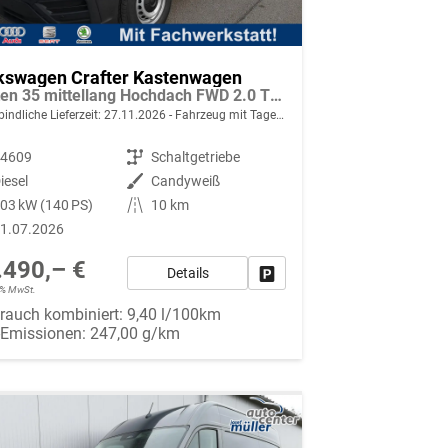
kswagen Crafter Kastenwagen
Kasten 35 mittellang Hochdach FWD 2.0 TDI L3H3 AHK Kamera 270 Grad App PDC GRA Scheiben
indliche Lieferzeit:
27.11.2026
Fahrzeug mit Tageszulassung
94609
Getriebe
Schaltgetriebe
iesel
Außenfarbe
Candyweiß
03 kW (140 PS)
Kilometerstand
10 km
1.07.2026
.490,– €
Details
Fahrzeug parken
19% MwSt.
rauch kombiniert:
9,40 l/100km
-Emissionen:
247,00 g/km