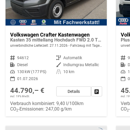
Volkswagen Crafter Kastenwagen
Vol
Kasten 35 mittellang Hochdach FWD 2.0 TDI L3H3 DSG LED AHK Kamera 270 Grad App PDC GRA
unverbindliche Lieferzeit:
27.11.2026
Fahrzeug mit Tageszulassung
unverb
Fahrzeugnr.
94612
Getriebe
Automatik
Fahrzeugnr.
Kraftstoff
Diesel
Außenfarbe
Indiumgrau Metallic
Kraftstoff
D
Leistung
130 kW (177 PS)
Kilometerstand
10 km
Leistung
1
01.07.2026
0
44.790,– €
45
Details
Fahrzeug parken
incl. 19% MwSt.
incl. 
Verbrauch kombiniert:
9,40 l/100km
Verb
CO
-Emissionen:
247,00 g/km
CO
2
2