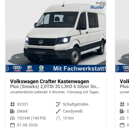
Volkswagen Crafter Kastenwagen
Vol
Plus (Snoeks) 2,0TDI 35 L3H3 6 Sitzer Snoeks Mixto AHK Standh.
unverbindliche Lieferzeit:
6 Wochen
Fahrzeug mit Tageszulassung
unverb
Fahrzeugnr.
93331
Getriebe
Schaltgetriebe
Fahrzeugnr.
Kraftstoff
Diesel
Außenfarbe
Candyweiß
Kraftstoff
D
Leistung
103 kW (140 PS)
Kilometerstand
10 km
Leistung
1
01.08.2026
0