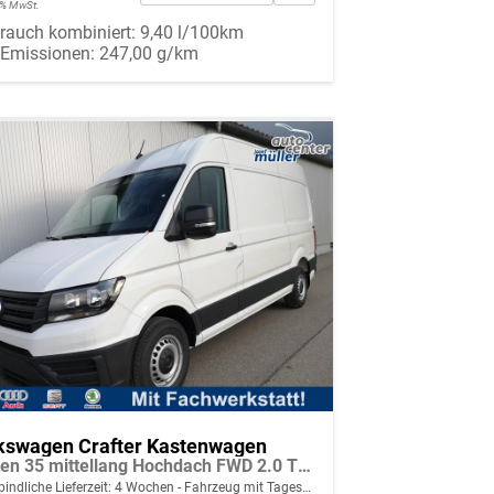
19% MwSt.
rauch kombiniert:
9,40 l/100km
-Emissionen:
247,00 g/km
kswagen Crafter Kastenwagen
Kasten 35 mittellang Hochdach FWD 2.0 TDI L3H3 DSG LED AHK Kamera 270 Grad App PDC GRA
indliche Lieferzeit:
4 Wochen
Fahrzeug mit Tageszulassung