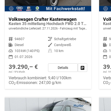
Volkswagen Crafter Kastenwagen
Vol
Kasten 35 mittellang Hochdach FWD 2.0 TDI L3H3 AHK Kamera 270 Grad App PDC GRA
unverbindliche Lieferzeit:
27.11.2026
Fahrzeug mit Tageszulassung
unverb
Fahrzeugnr.
94607
Getriebe
Schaltgetriebe
Fahrzeugnr.
Kraftstoff
Diesel
Außenfarbe
Candyweiß
Kraftstoff
D
Leistung
103 kW (140 PS)
Kilometerstand
10 km
Leistung
1
01.07.2026
0
39.290,– €
39
Details
Fahrzeug parken
incl. 19% MwSt.
incl. 
Verbrauch kombiniert:
9,40 l/100km
Verb
CO
-Emissionen:
247,00 g/km
CO
2
2