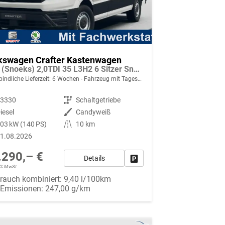
kswagen Crafter Kastenwagen
Plus (Snoeks) 2,0TDI 35 L3H2 6 Sitzer Snoeks Mixto AHK Standh.
indliche Lieferzeit:
6 Wochen
Fahrzeug mit Tageszulassung
93330
Getriebe
Schaltgetriebe
iesel
Außenfarbe
Candyweiß
03 kW (140 PS)
Kilometerstand
10 km
1.08.2026
.290,– €
Details
Fahrzeug parken
19% MwSt.
rauch kombiniert:
9,40 l/100km
-Emissionen:
247,00 g/km