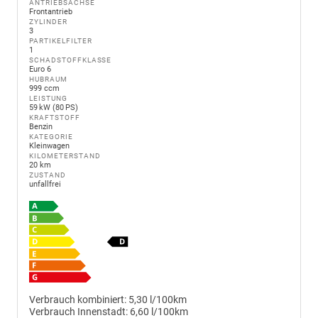
ANTRIEBSACHSE
Frontantrieb
ZYLINDER
3
PARTIKELFILTER
1
SCHADSTOFFKLASSE
Euro 6
HUBRAUM
999 ccm
LEISTUNG
59 kW (80 PS)
KRAFTSTOFF
Benzin
KATEGORIE
Kleinwagen
KILOMETERSTAND
20 km
ZUSTAND
unfallfrei
Verbrauch kombiniert:
5,30 l/100km
Verbrauch Innenstadt:
6,60 l/100km