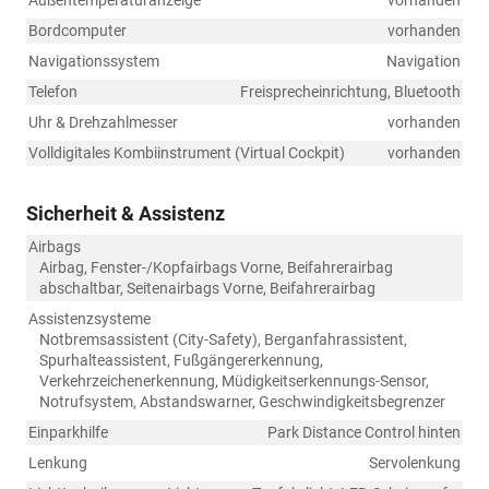
Außentemperaturanzeige
vorhanden
Bordcomputer
vorhanden
Navigationssystem
Navigation
Telefon
Freisprecheinrichtung, Bluetooth
Uhr & Drehzahlmesser
vorhanden
Volldigitales Kombiinstrument (Virtual Cockpit)
vorhanden
Sicherheit & Assistenz
Airbags
Airbag, Fenster-/Kopfairbags Vorne, Beifahrerairbag
abschaltbar, Seitenairbags Vorne, Beifahrerairbag
Assistenzsysteme
Notbremsassistent (City-Safety), Berganfahrassistent,
Spurhalteassistent, Fußgängererkennung,
Verkehrzeichenerkennung, Müdigkeitserkennungs-Sensor,
Notrufsystem, Abstandswarner, Geschwindigkeitsbegrenzer
Einparkhilfe
Park Distance Control hinten
Lenkung
Servolenkung