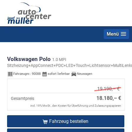
Menü
Volkswagen Polo
1.0 MPI
Sitzheizung+AppConnect+PDC+LED+Touch+Lichtsensor+MultiLenk
Fahrzeugnr.:
90088
sofort lieferbar
Neuwagen
19.190,– €
18.180,– €
Gesamtpreis
incl. 19% MwSt., den Kosten für Überführung und Zulassungspapieren
Fahrzeug bestellen