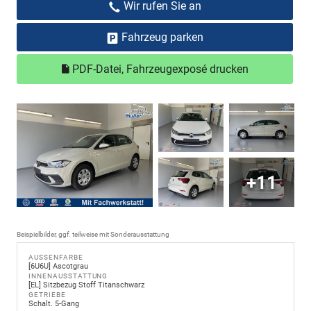
Wir rufen Sie an
Fahrzeug parken
PDF-Datei, Fahrzeugexposé drucken
+11
Beispielbilder, ggf. teilweise mit Sonderausstattung
AUSSENFARBE
[6U6U] Ascotgrau
INNENAUSSTATTUNG
[EL] Sitzbezug Stoff Titanschwarz
GETRIEBE
Schalt. 5-Gang