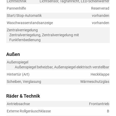
Lichttechnik
Lichtsensor, Tagfahrlicht, LED-Scheinwerfer
Pannenhilfe
Reserverad
Start/Stop-Automatik
vorhanden
Waschwasserstandsanzeige
vorhanden
Zentralverriegelung
Zentralverriegelung, Zentralverriegelung mit
Funkfernbedienung
Außen
Außenspiegel
Außenspiegel beheizbar, Außenspiegel elektrisch verstellbar
Hintertür (Art)
Heckklappe
Scheiben, Verglasung
Wärmeschutzglas
Räder & Technik
Antriebsachse
Frontantrieb
Externe Rollgeräuschklasse
B