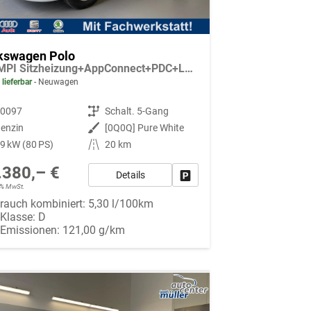
kswagen Polo
1.0 MPI Sitzheizung+AppConnect+PDC+LED+Touch+Lichtsensor+MultiLenkrad
 lieferbar
Neuwagen
90097
Getriebe
Schalt. 5-Gang
enzin
Außenfarbe
[0Q0Q] Pure White
9 kW (80 PS)
Kilometerstand
20 km
.380,– €
Details
Fahrzeug parken
19% MwSt.
rauch kombiniert:
5,30 l/100km
-Klasse:
D
-Emissionen:
121,00 g/km