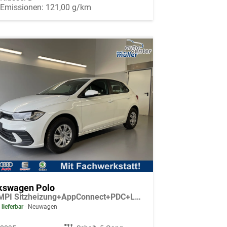
-Emissionen:
121,00 g/km
kswagen Polo
1.0 MPI Sitzheizung+AppConnect+PDC+LED+Touch+Lichtsensor+MultiLenkrad
 lieferbar
Neuwagen