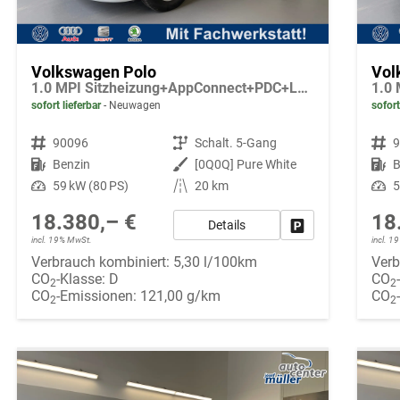
Volkswagen Polo
Vol
1.0 MPI Sitzheizung+AppConnect+PDC+LED+Touch+Lichtsensor+MultiLenkrad
sofort lieferbar
Neuwagen
sofort
Fahrzeugnr.
90096
Getriebe
Schalt. 5-Gang
Fahrzeugnr.
Kraftstoff
Benzin
Außenfarbe
[0Q0Q] Pure White
Kraftstoff
B
Leistung
59 kW (80 PS)
Kilometerstand
20 km
Leistung
5
18.380,– €
18
Details
Fahrzeug parken
incl. 19% MwSt.
incl. 
Verbrauch kombiniert:
5,30 l/100km
Verb
CO
-Klasse:
D
CO
2
2
CO
-Emissionen:
121,00 g/km
CO
2
2