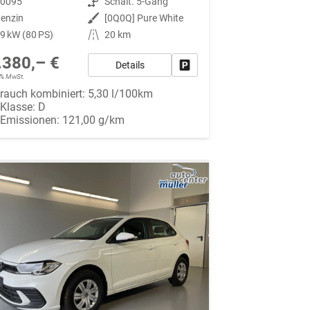
90095
Getriebe
Schalt. 5-Gang
enzin
Außenfarbe
[0Q0Q] Pure White
9 kW (80 PS)
Kilometerstand
20 km
.380,– €
Details
Fahrzeug parken
19% MwSt.
rauch kombiniert:
5,30 l/100km
-Klasse:
D
-Emissionen:
121,00 g/km