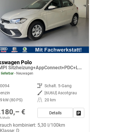
kswagen Polo
1.0 MPI Sitzheizung+AppConnect+PDC+LED+Touch+Lichtsensor+MultiLenkrad
 lieferbar
Neuwagen
90094
Getriebe
Schalt. 5-Gang
enzin
Außenfarbe
[6U6U] Ascotgrau
9 kW (80 PS)
Kilometerstand
20 km
.180,– €
Details
Fahrzeug parken
19% MwSt.
rauch kombiniert:
5,30 l/100km
-Klasse:
D