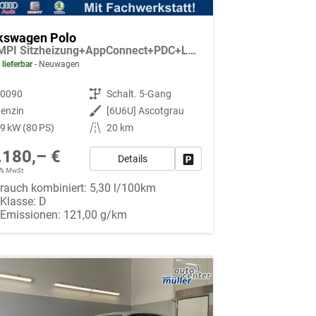
kswagen Polo
1.0 MPI Sitzheizung+AppConnect+PDC+LED+Touch+Lichtsensor+MultiLenkrad
 lieferbar
Neuwagen
90090
Getriebe
Schalt. 5-Gang
enzin
Außenfarbe
[6U6U] Ascotgrau
9 kW (80 PS)
Kilometerstand
20 km
.180,– €
Details
Fahrzeug parken
19% MwSt.
rauch kombiniert:
5,30 l/100km
-Klasse:
D
-Emissionen:
121,00 g/km