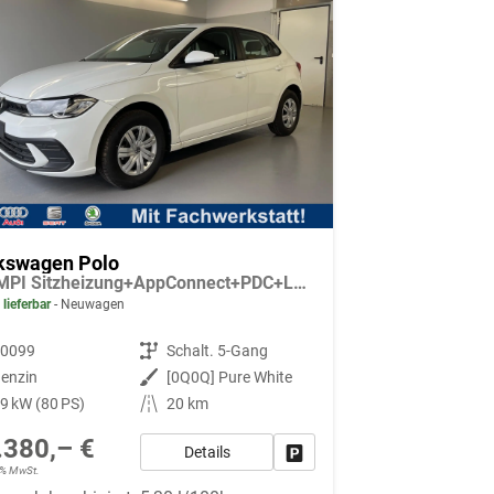
kswagen Polo
1.0 MPI Sitzheizung+AppConnect+PDC+LED+Touch+Lichtsensor+MultiLenkrad
 lieferbar
Neuwagen
90099
Getriebe
Schalt. 5-Gang
enzin
Außenfarbe
[0Q0Q] Pure White
9 kW (80 PS)
Kilometerstand
20 km
.380,– €
Details
Fahrzeug parken
19% MwSt.