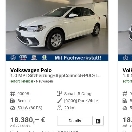
Volkswagen Polo
Vol
1.0 MPI Sitzheizung+AppConnect+PDC+LED+Touch+Lichtsensor+MultiLenkrad
sofort lieferbar
Neuwagen
sofort
Fahrzeugnr.
90098
Getriebe
Schalt. 5-Gang
Fahrzeugnr.
Kraftstoff
Benzin
Außenfarbe
[0Q0Q] Pure White
Kraftstoff
B
Leistung
59 kW (80 PS)
Kilometerstand
20 km
Leistung
5
18.380,– €
18
Details
Fahrzeug parken
incl. 19% MwSt.
incl. 