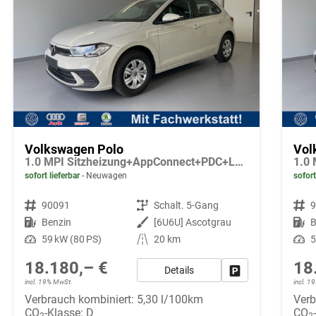
Volkswagen Polo
Vol
1.0 MPI Sitzheizung+AppConnect+PDC+LED+Touch+Lichtsensor+MultiLenkrad
sofort lieferbar
Neuwagen
sofort
Fahrzeugnr.
90091
Getriebe
Schalt. 5-Gang
Fahrzeugnr.
Kraftstoff
Benzin
Außenfarbe
[6U6U] Ascotgrau
Kraftstoff
B
Leistung
59 kW (80 PS)
Kilometerstand
20 km
Leistung
5
18.180,– €
18
Details
Fahrzeug parken
incl. 19% MwSt.
incl. 
Verbrauch kombiniert:
5,30 l/100km
Verb
CO
-Klasse:
D
CO