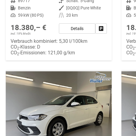
Fahrzeugnr.
89717
Getriebe
Schalt. 5-Gang
Fahrzeugnr.
Kraftstoff
Benzin
Außenfarbe
[0Q0Q] Pure White
Kraftstoff
B
Leistung
59 kW (80 PS)
Kilometerstand
20 km
Leistung
5
18.380,– €
18
Details
Fahrzeug parken
incl. 19% MwSt.
incl. 
Verbrauch kombiniert:
5,30 l/100km
Verb
CO
-Klasse:
D
CO
2
2
CO
-Emissionen:
121,00 g/km
CO
2
2