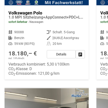
Volkswagen Polo
Vol
1.0 MPI Sitzheizung+AppConnect+PDC+LED+Touch+Lichtsensor+MultiLenkrad
sofort lieferbar
Neuwagen
sofort
Fahrzeugnr.
90088
Getriebe
Schalt. 5-Gang
Fahrzeugnr.
Kraftstoff
Benzin
Außenfarbe
[6U6U] Ascotgrau
Kraftstoff
B
Leistung
59 kW (80 PS)
Kilometerstand
20 km
Leistung
5
18.180,– €
18
Details
Fahrzeug parken
incl. 19% MwSt.
incl. 
Verbrauch kombiniert:
5,30 l/100km
Verb
CO
-Klasse:
D
CO
2
2
CO
-Emissionen:
121,00 g/km
CO
2
2