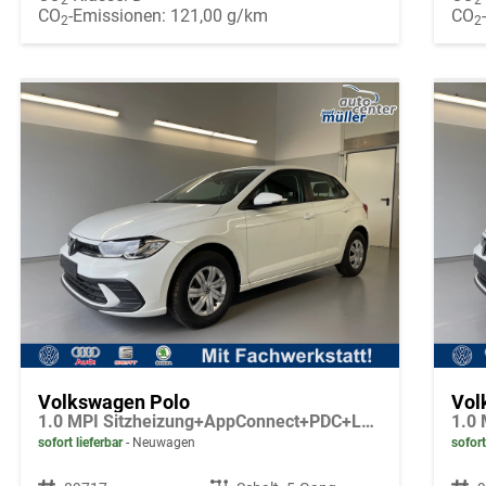
2
2
CO
-Emissionen:
121,00 g/km
CO
2
2
Volkswagen Polo
Vol
1.0 MPI Sitzheizung+AppConnect+PDC+LED+Touch+Lichtsensor+MultiLenkrad
sofort lieferbar
Neuwagen
sofort