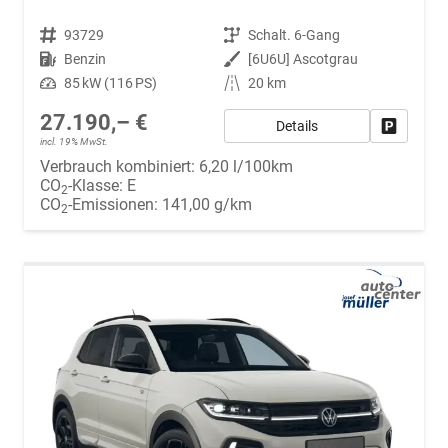
Fahrzeugnr.
93729
Getriebe
Schalt. 6-Gang
Kraftstoff
Benzin
Außenfarbe
[6U6U] Ascotgrau
Leistung
85 kW (116 PS)
Kilometerstand
20 km
27.190,– €
Details
Fahrzeug
incl. 19% MwSt.
Verbrauch kombiniert:
6,20 l/100km
CO
-Klasse:
E
2
CO
-Emissionen:
141,00 g/km
2