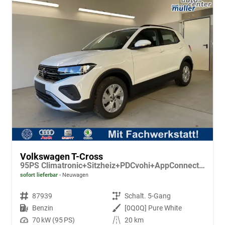
Volkswagen T-Cross
95PS Climatronic+Sitzheiz+PDCvohi+AppConnect+Side+TravelAssist+ACC
sofort lieferbar
Neuwagen
Fahrzeugnr.
87939
Getriebe
Schalt. 5-Gang
Kraftstoff
Benzin
Außenfarbe
[0Q0Q] Pure White
Leistung
70 kW (95 PS)
Kilometerstand
20 km