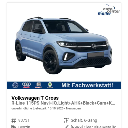
Volkswagen T-Cross
R-Line 115PS Navi+IQ.Light+AHK+Black+Cam+Keyless+GV5+Side+Climatronic
unverbindliche Lieferzeit:
15.10.2026
Neuwagen
Fahrzeugnr.
93731
Getriebe
Schalt. 6-Gang
Kraftstoff
Benzin
Außenfarbe
[R9R9] Clear Blue Metallic