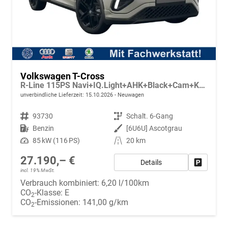
Volkswagen T-Cross
R-Line 115PS Navi+IQ.Light+AHK+Black+Cam+Keyless+GV5+Side+Climatronic
unverbindliche Lieferzeit:
15.10.2026
Neuwagen
Fahrzeugnr.
93730
Getriebe
Schalt. 6-Gang
Kraftstoff
Benzin
Außenfarbe
[6U6U] Ascotgrau
Leistung
85 kW (116 PS)
Kilometerstand
20 km
27.190,– €
Details
Fahrzeug
incl. 19% MwSt.
Verbrauch kombiniert:
6,20 l/100km
CO
-Klasse:
E
2
CO
-Emissionen:
141,00 g/km
2