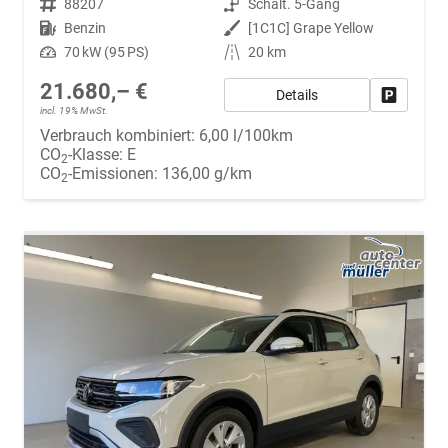
Fahrzeugnr.
88207
Getriebe
Schalt. 5-Gang
Kraftstoff
Benzin
Außenfarbe
[1C1C] Grape Yellow
Leistung
70 kW (95 PS)
Kilometerstand
20 km
21.680,– €
Details
Fahrzeug
incl. 19% MwSt.
Verbrauch kombiniert:
6,00 l/100km
CO
-Klasse:
E
2
CO
-Emissionen:
136,00 g/km
2