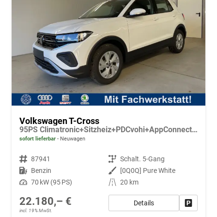
Volkswagen T-Cross
95PS Climatronic+Sitzheiz+PDCvohi+AppConnect+Side+TravelAssist+ACC
sofort lieferbar
Neuwagen
Fahrzeugnr.
87941
Getriebe
Schalt. 5-Gang
Kraftstoff
Benzin
Außenfarbe
[0Q0Q] Pure White
Leistung
70 kW (95 PS)
Kilometerstand
20 km
22.180,– €
Details
Fahrzeug
incl. 19% MwSt.