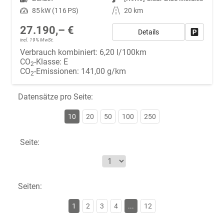
Leistung
85 kW (116 PS)
Kilometerstand
20 km
27.190,– €
Details
Fahrzeug
incl. 19% MwSt.
Verbrauch kombiniert:
6,20 l/100km
CO
-Klasse:
E
2
CO
-Emissionen:
141,00 g/km
2
Datensätze pro Seite:
10
20
50
100
250
Seite:
Seiten:
1
2
3
4
...
12