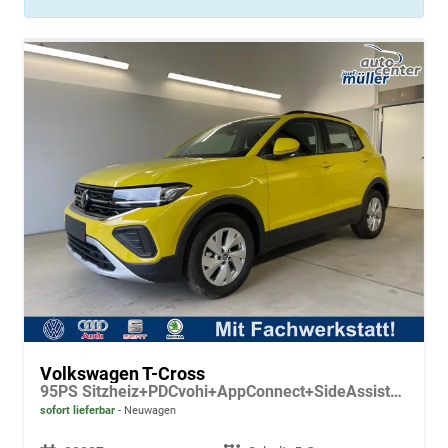
Volkswagen T-Cross
95PS Sitzheiz+PDCvohi+AppConnect+SideAssist+TravelAssist+ACC+Klima
sofort lieferbar
Neuwagen