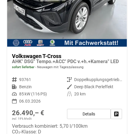
Volkswagen T-Cross
AHK" DSG" Tempo.+ACC" PDC v.+h.+Kamera" LED
sofort lieferbar
Neuwagen mit Tageszulassung
Fahrzeugnr.
93761
Getriebe
Doppelkupplungsgetriebe (DSG)
Kraftstoff
Benzin
Außenfarbe
Deep Black Perleffekt
Leistung
85 kW (116 PS)
Kilometerstand
20 km
06.03.2026
26.490,– €
Details
Fahrzeug
incl. 19% MwSt.
Verbrauch kombiniert:
5,70 l/100km
CO
-Klasse:
D
2