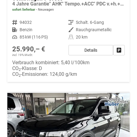
4 Jahre Garantie" AHK" Tempo.+ACC" PDC v.+h.+Kamera" LED" Alu17"
sofort lieferbar
Neuwagen
Fahrzeugnr.
94032
Getriebe
Schalt. 6-Gang
Kraftstoff
Benzin
Außenfarbe
Rauchgraumetallic
Leistung
85 kW (116 PS)
Kilometerstand
20 km
25.990,– €
Details
Fahrzeug
incl. 19% MwSt.
Verbrauch kombiniert:
5,40 l/100km
CO
-Klasse:
D
2
CO
-Emissionen:
124,00 g/km
2