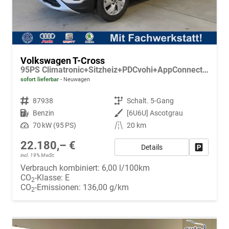
Volkswagen T-Cross
95PS Climatronic+Sitzheiz+PDCvohi+AppConnect+Side+TravelAssist+ACC
sofort lieferbar
Neuwagen
Fahrzeugnr.
87938
Getriebe
Schalt. 5-Gang
Kraftstoff
Benzin
Außenfarbe
[6U6U] Ascotgrau
Leistung
70 kW (95 PS)
Kilometerstand
20 km
22.180,– €
Details
Fahrzeug
incl. 19% MwSt.
Verbrauch kombiniert:
6,00 l/100km
CO
-Klasse:
E
2
CO
-Emissionen:
136,00 g/km
2