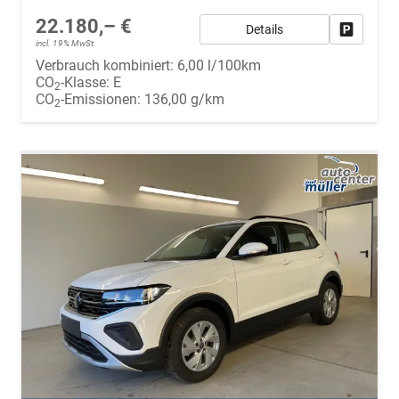
22.180,– €
Details
Fahrzeug
incl. 19% MwSt.
Verbrauch kombiniert:
6,00 l/100km
CO
-Klasse:
E
2
CO
-Emissionen:
136,00 g/km
2