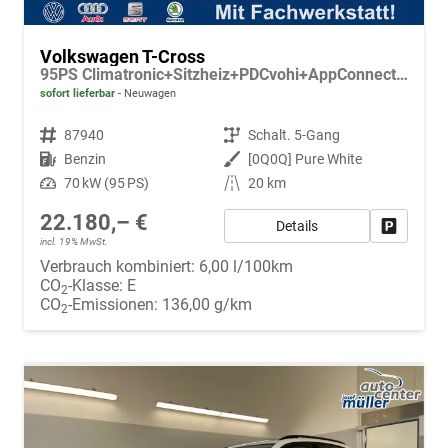
Volkswagen T-Cross
95PS Climatronic+Sitzheiz+PDCvohi+AppConnect+Side+TravelAssist+ACC
sofort lieferbar
Neuwagen
Fahrzeugnr.
87940
Getriebe
Schalt. 5-Gang
Kraftstoff
Benzin
Außenfarbe
[0Q0Q] Pure White
Leistung
70 kW (95 PS)
Kilometerstand
20 km
22.180,– €
Details
Fahrzeug
incl. 19% MwSt.
Verbrauch kombiniert:
6,00 l/100km
CO
-Klasse:
E
2
CO
-Emissionen:
136,00 g/km
2