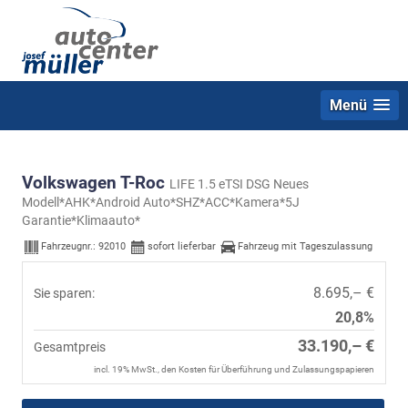
Menü
Volkswagen T-Roc
LIFE 1.5 eTSI DSG Neues
Modell*AHK*Android Auto*SHZ*ACC*Kamera*5J
Garantie*Klimaauto*
Fahrzeugnr.:
92010
sofort lieferbar
Fahrzeug mit Tageszulassung
8.695,– €
Sie sparen:
20,8%
33.190,– €
Gesamtpreis
incl. 19% MwSt., den Kosten für Überführung und Zulassungspapieren