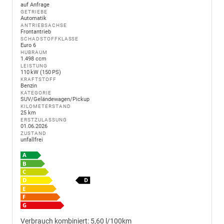
auf Anfrage
GETRIEBE
Automatik
ANTRIEBSACHSE
Frontantrieb
SCHADSTOFFKLASSE
Euro 6
HUBRAUM
1.498 ccm
LEISTUNG
110 kW (150 PS)
KRAFTSTOFF
Benzin
KATEGORIE
SUV/Geländewagen/Pickup
KILOMETERSTAND
25 km
ERSTZULASSUNG
01.06.2026
ZUSTAND
unfallfrei
Verbrauch kombiniert:
5,60 l/100km