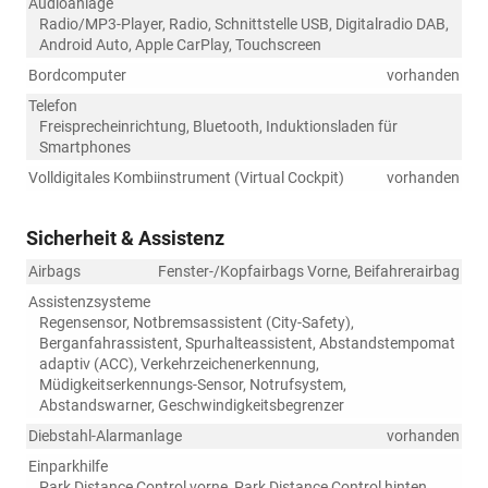
Audioanlage
Radio/MP3-Player, Radio, Schnittstelle USB, Digitalradio DAB,
Android Auto, Apple CarPlay, Touchscreen
Bordcomputer
vorhanden
Telefon
Freisprecheinrichtung, Bluetooth, Induktionsladen für
Smartphones
Volldigitales Kombiinstrument (Virtual Cockpit)
vorhanden
Sicherheit & Assistenz
Airbags
Fenster-/Kopfairbags Vorne, Beifahrerairbag
Assistenzsysteme
Regensensor, Notbremsassistent (City-Safety),
Berganfahrassistent, Spurhalteassistent, Abstandstempomat
adaptiv (ACC), Verkehrzeichenerkennung,
Müdigkeitserkennungs-Sensor, Notrufsystem,
Abstandswarner, Geschwindigkeitsbegrenzer
Diebstahl-Alarmanlage
vorhanden
Einparkhilfe
Park Distance Control vorne, Park Distance Control hinten,