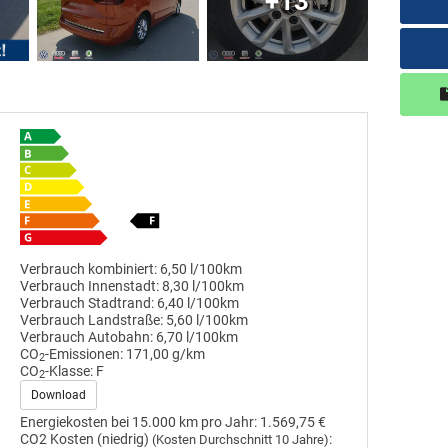
+13
Verbrauch kombiniert:
6,50 l/100km
Verbrauch Innenstadt:
8,30 l/100km
Verbrauch Stadtrand:
6,40 l/100km
Verbrauch Landstraße:
5,60 l/100km
Verbrauch Autobahn:
6,70 l/100km
CO
-Emissionen:
171,00 g/km
2
CO
-Klasse:
F
2
Download
Energiekosten bei 15.000 km pro Jahr:
1.569,75 €
CO2 Kosten (niedrig)
:
(Kosten Durchschnitt 10 Jahre)