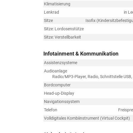
Klimatisierung
Lenkrad
in Le
Sitze
Isofix (Kindersitzbefestig
Sitze: Lordosenstütze
Sitze: Verstellbarkeit
Infotainment & Kommunikation
Assistenzsysteme
Audioanlage
Radio/MP3-Player, Radio, Schnittstelle USB,
Bordcomputer
Head-up-Display
Navigationssystem
Telefon
Freispr
Volldigitales Kombiinstrument (Virtual Cockpit)