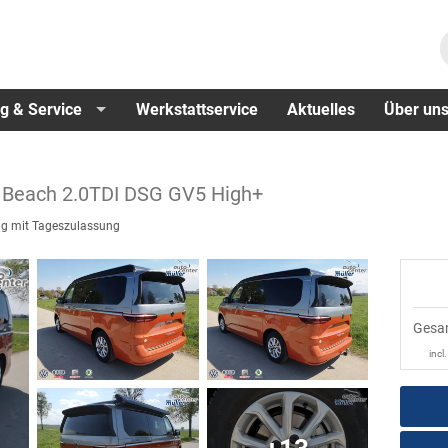
g & Service
Werkstattservice
Aktuelles
Über un
a
Beach 2.0TDI DSG GV5 High+
g mit Tageszulassung
Gesa
incl