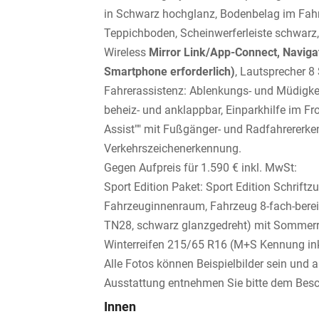
in Schwarz hochglanz, Bodenbelag im Fahrg
Teppichboden, Scheinwerferleiste schwarz,
Wireless
Mirror Link/App-Connect, Naviga
Smartphone erforderlich)
, Lautsprecher 8 
Fahrerassistenz: Ablenkungs- und Müdigkeit
beheiz- und anklappbar, Einparkhilfe im Fr
Assist"" mit Fußgänger- und Radfahrererken
Verkehrszeichenerkennung.
Gegen Aufpreis für 1.590 € inkl. MwSt:
Sport Edition Paket: Sport Edition Schrift
Fahrzeuginnenraum, Fahrzeug 8-fach-bereift
TN28, schwarz glanzgedreht) mit Sommerre
Winterreifen 215/65 R16 (M+S Kennung ink
Alle Fotos können Beispielbilder sein und a
Ausstattung entnehmen Sie bitte dem Besc
Innen