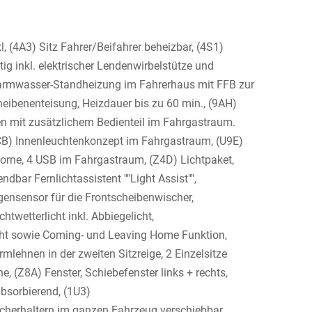
 (4A3) Sitz Fahrer/Beifahrer beheizbar, (4S1)
ig inkl. elektrischer Lendenwirbelstütze und
 Warmwasser-Standheizung im Fahrerhaus mit FFB zur
eibenenteisung, Heizdauer bis zu 60 min., (9AH)
nen mit zusätzlichem Bedienteil im Fahrgastraum.
CB) Innenleuchtenkonzept im Fahrgastraum, (U9E)
vorne, 4 USB im Fahrgastraum, (Z4D) Lichtpaket,
dbar Fernlichtassistent ""Light Assist"",
gensensor für die Frontscheibenwischer,
twetterlicht inkl. Abbiegelicht,
icht sowie Coming- und Leaving Home Funktion,
rmlehnen in der zweiten Sitzreige, 2 Einzelsitze
he, (Z8A) Fenster, Schiebefenster links + rechts,
absorbierend, (1U3)
echerhaltern im ganzen Fahrzeug verschiebbar.