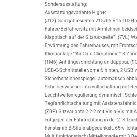
Sonderausstattung:
Ausstattungsvariante High+:
(J12) Ganzjahresreifen 215/65 R16 102H xl,
Fahrer/Beifahrersitz mit Armlehnen beidseit
Klapptisch auf der Sitzrückseite"", (7VL)
Erwärmung des Fahrerhauses, mit Frontsch
Klimaanlage ""Air Care Climatronic"" 3 Zo
(1M6) Anhängevorrichtung anklappbar, (9
USB-C-Schnittstelle vorne & hinten, 2 USB 
Sicherheitsinnenspiegel, automatisch abblen
Scheibenwischer-Intervallschaltung mit Re
Leuchtweitenregulierung dynamisch, Schlech
Tagfahrlichtschaltung mit Assistenzfahrl
(ZBP) Sitzvariante 2-2-2 mit Vis-a-Vis mit A
entgegen der Fahrtrichtung in der 2. Sitzrei
Fenster ab B-Säule abgedunkelt, 65% licht
Multifunktionstisch/Mittelkonsole mit 3 B