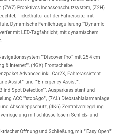
er, (7W7) Proaktives Insassenschutzsystem, (Z2H)
chtet, Tickethalter auf der Fahrerseite, mit
äule, Dynamische Fernlichtregulierung ""Dynamic
inwerfer mit LED-Tagfahrlicht, mit dynamischem
.
avigationssystem ""Discover Pro"" mit 25,4 cm
g & Internet"", (4GX) Frontscheibe
nzpaket Advanced inkl. Car2X, Fahrerassistent
Lane Assist"" und ""Emergency Assist"",
""Blind Spot Detection"", Ausparkassistent und
elung ACC ""stop&go"", (7AL) Diebstahlalarmanlage
nd Abschleppschutz, (4K6) Zentralverriegelung
verriegelung mit schlüssellosem Schließ- und
ktrischer Öffnung und Schließung, mit ""Easy Open""