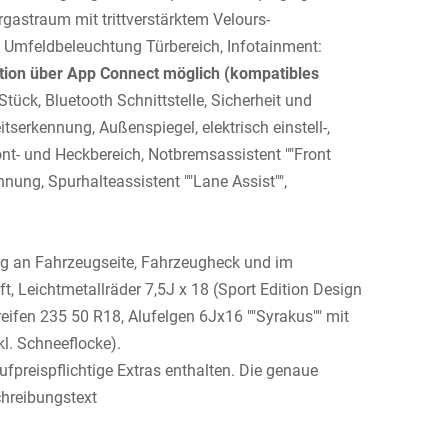
astraum mit trittverstärktem Velours-
 Umfeldbeleuchtung Türbereich, Infotainment:
tion über App Connect möglich (kompatibles
Stück, Bluetooth Schnittstelle, Sicherheit und
serkennung, Außenspiegel, elektrisch einstell-,
ont- und Heckbereich, Notbremsassistent ""Front
nung, Spurhalteassistent ""Lane Assist"",
zug an Fahrzeugseite, Fahrzeugheck und im
, Leichtmetallräder 7,5J x 18 (Sport Edition Design
ifen 235 50 R18, Alufelgen 6Jx16 ""Syrakus"" mit
l. Schneeflocke).
ufpreispflichtige Extras enthalten. Die genaue
hreibungstext