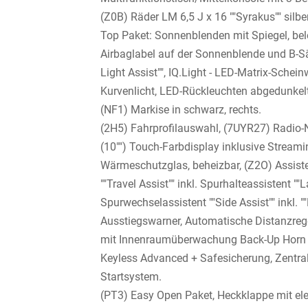
(Z0B) Räder LM 6,5 J x 16 ""Syrakus"" silb
Top Paket: Sonnenblenden mit Spiegel, beleu
Airbaglabel auf der Sonnenblende und B-S
Light Assist"", IQ.Light - LED-Matrix-Sche
Kurvenlicht, LED-Rückleuchten abgedunkelt
(NF1) Markise in schwarz, rechts.
(2H5) Fahrprofilauswahl, (7UYR27) Radio-N
(10"") Touch-Farbdisplay inklusive Streamin
Wärmeschutzglas, beheizbar, (Z2O) Assiste
""Travel Assist"" inkl. Spurhalteassistent ""
Spurwechselassistent ""Side Assist"" inkl. 
Ausstiegswarner, Automatische Distanzreg
mit Innenraumüberwachung Back-Up Horn u
Keyless Advanced + Safesicherung, Zentral
Startsystem.
(PT3) Easy Open Paket, Heckklappe mit ele