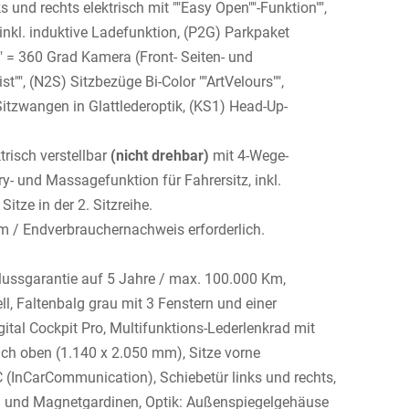
s und rechts elektrisch mit ""Easy Open""-Funktion"",
" inkl. induktive Ladefunktion, (P2G) Parkpaket
 = 360 Grad Kamera (Front- Seiten- und
t"", (N2S) Sitzbezüge Bi-Color ""ArtVelours"",
Sitzwangen in Glattlederoptik, (KS1) Head-Up-
trisch verstellbar
(nicht drehbar)
mit 4-Wege-
y- und Massagefunktion für Fahrersitz, inkl.
itze in der 2. Sitzreihe.
m / Endverbrauchernachweis erforderlich.
ussgarantie auf 5 Jahre / max. 100.000 Km,
l, Faltenbalg grau mit 3 Fenstern und einer
gital Cockpit Pro, Multifunktions-Lederlenkrad mit
ach oben (1.140 x 2.050 mm), Sitze vorne
C (InCarCommunication), Schiebetür links und rechts,
 und Magnetgardinen, Optik: Außenspiegelgehäuse