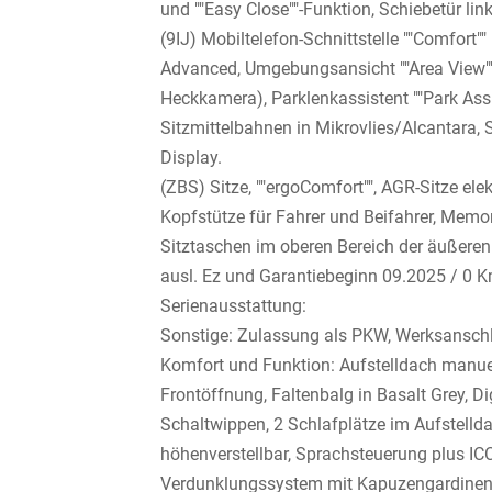
und ""Easy Close""-Funktion, Schiebetür link
(9IJ) Mobiltelefon-Schnittstelle ""Comfort"
Advanced, Umgebungsansicht ""Area View""
Heckkamera), Parklenkassistent ""Park Assis
Sitzmittelbahnen in Mikrovlies/Alcantara, 
Display.
(ZBS) Sitze, ""ergoComfort"", AGR-Sitze elek
Kopfstütze für Fahrer und Beifahrer, Memor
Sitztaschen im oberen Bereich der äußeren S
ausl. Ez und Garantiebeginn 09.2025 / 0 K
Serienausstattung:
Sonstige: Zulassung als PKW, Werksanschl
Komfort und Funktion: Aufstelldach manuel
Frontöffnung, Faltenbalg in Basalt Grey, Di
Schaltwippen, 2 Schlafplätze im Aufstelld
höhenverstellbar, Sprachsteuerung plus IC
Verdunklungssystem mit Kapuzengardinen