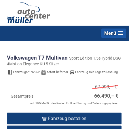
Menü
Volkswagen T7 Multivan
Sport Edition 1,5eHybrid DSG
4Motion Elegance KÜ 5 Sitzer
Fahrzeugnr.:
92962
sofort lieferbar
Fahrzeug mit Tageszulassung
67.990,– €
66.490,– €
Gesamtpreis
incl. 19% MwSt., den Kosten für Überführung und Zulassungspapieren
Fahrzeug bestellen