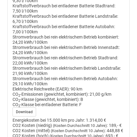
9,30 l/100km
Kraftstoffverbrauch bei entladener Batterie Stadtrand:
7,50 l/100km
Kraftstoffverbrauch bei entladener Batterie Landstraße:
6,70 l/100km
Kraftstoffverbrauch bei entladener Batterie Autobahn:
7,00 l/100km
Stromverbrauch bei rein elektrischem Betrieb kombiniert:
24,20 kWh/100km
Stromverbrauch bei rein elektrischem Betrieb Innenstadt:
24,20 kWh/100km
Stromverbrauch bei rein elektrischem Betrieb Stadtrand:
22,00 kWh/100km
Stromverbrauch bei rein elektrischem Betrieb Landstraße:
21,90 kWh/100km
Stromverbrauch bei rein elektrischem Betrieb Autobahn:
29,10 kWh/100km
Elektrische Reichweite (EAER):
90 km
CO
-Emissionen (gewichtet, kombiniert):
21,00 g/km
2
CO
-Klasse (gewichtet, kombiniert):
B
2
CO
-Klasse bei entladener Batterie:
F
2
Download
Energiekosten bei 15.000 km pro Jahr:
1.314,00 €
CO2 Kosten (niedrig)
:
189,- €
(Kosten Durchschnitt 10 Jahre)
CO2 Kosten (mittel)
:
448,88 €
(Kosten Durchschnitt 10 Jahre)
CO2 Kosten (hoch)
:
693,- €
(Kosten Durchschnitt 10 Jahre)