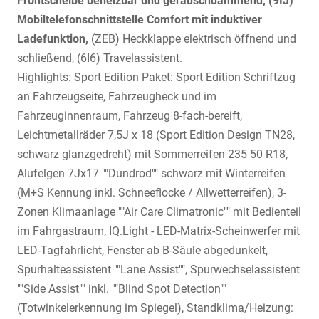
Frontscheibe beheizbar und geräuschdämmend, (9IJ)
Mobiltelefonschnittstelle Comfort mit induktiver
Ladefunktion,
(ZEB) Heckklappe elektrisch öffnend und
schließend, (6I6) Travelassistent.
Highlights: Sport Edition Paket: Sport Edition Schriftzug
an Fahrzeugseite, Fahrzeugheck und im
Fahrzeuginnenraum, Fahrzeug 8-fach-bereift,
Leichtmetallräder 7,5J x 18 (Sport Edition Design TN28,
schwarz glanzgedreht) mit Sommerreifen 235 50 R18,
Alufelgen 7Jx17 ""Dundrod"" schwarz mit Winterreifen
(M+S Kennung inkl. Schneeflocke / Allwetterreifen), 3-
Zonen Klimaanlage ""Air Care Climatronic"" mit Bedienteil
im Fahrgastraum, IQ.Light - LED-Matrix-Scheinwerfer mit
LED-Tagfahrlicht, Fenster ab B-Säule abgedunkelt,
Spurhalteassistent ""Lane Assist"", Spurwechselassistent
""Side Assist"" inkl. ""Blind Spot Detection""
(Totwinkelerkennung im Spiegel), Standklima/Heizung: