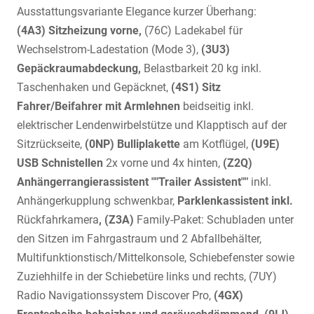
Ausstattungsvariante Elegance kurzer Überhang:
(4A3) Sitzheizung vorne,
(76C) Ladekabel für
Wechselstrom-Ladestation (Mode 3),
(3U3)
Gepäckraumabdeckung,
Belastbarkeit 20 kg inkl.
Taschenhaken und Gepäcknet,
(4S1) Sitz
Fahrer/Beifahrer mit Armlehnen
beidseitig inkl.
elektrischer Lendenwirbelstütze und Klapptisch auf der
Sitzrückseite,
(0NP) Bulliplakette
am Kotflügel,
(U9E)
USB Schnistellen
2x vorne und 4x hinten,
(Z2Q)
Anhängerrangierassistent ""Trailer Assistent""
inkl.
Anhängerkupplung schwenkbar,
Parklenkassistent inkl.
Rückfahrkamera
, (Z3A)
Family-Paket: Schubladen unter
den Sitzen im Fahrgastraum und 2 Abfallbehälter,
Multifunktionstisch/Mittelkonsole, Schiebefenster sowie
Zuziehhilfe in der Schiebetüre links und rechts, (7UY)
Radio Navigationssystem Discover Pro,
(4GX)