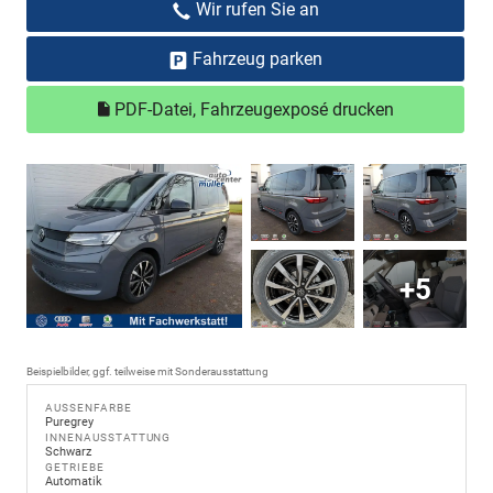
Wir rufen Sie an
Fahrzeug parken
PDF-Datei, Fahrzeugexposé drucken
+5
Beispielbilder, ggf. teilweise mit Sonderausstattung
AUSSENFARBE
Puregrey
INNENAUSSTATTUNG
Schwarz
GETRIEBE
Automatik