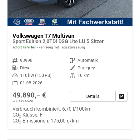
Volkswagen T7 Multivan
Sport Edition 2,0TDI DSG Lite LÜ 5 Sitzer
sofort lieferbar
Fahrzeug mit Tageszulassung
Fahrzeugnr.
93998
Getriebe
Automatik
Kraftstoff
Diesel
Außenfarbe
Puregrey
Leistung
110 kW (150 PS)
Kilometerstand
10 km
01.08.2026
49.890,– €
Details
Fahrzeug
incl. 19% MwSt.
Verbrauch kombiniert:
6,70 l/100km
CO
-Klasse:
F
2
CO
-Emissionen:
175,00 g/km
2