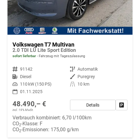
Volkswagen T7 Multivan
2.0 TDI LÜ Lite Sport Edition
sofort lieferbar
Fahrzeug mit Tageszulassung
Fahrzeugnr.
91142
Getriebe
Automatik
Kraftstoff
Diesel
Außenfarbe
Puregrey
Leistung
110 kW (150 PS)
Kilometerstand
10 km
01.11.2025
48.490,– €
Details
Fahrzeug
incl. 19% MwSt.
Verbrauch kombiniert:
6,70 l/100km
CO
-Klasse:
F
2
CO
-Emissionen:
175,00 g/km
2