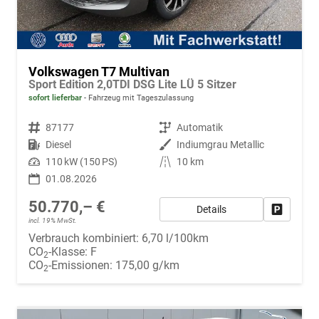
Volkswagen T7 Multivan
Sport Edition 2,0TDI DSG Lite LÜ 5 Sitzer
sofort lieferbar
Fahrzeug mit Tageszulassung
Fahrzeugnr.
87177
Getriebe
Automatik
Kraftstoff
Diesel
Außenfarbe
Indiumgrau Metallic
Leistung
110 kW (150 PS)
Kilometerstand
10 km
01.08.2026
50.770,– €
Details
Fahrzeug
incl. 19% MwSt.
Verbrauch kombiniert:
6,70 l/100km
CO
-Klasse:
F
2
CO
-Emissionen:
175,00 g/km
2