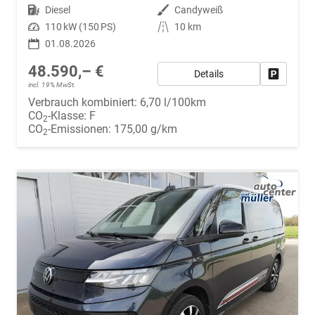
Kraftstoff
Diesel
Außenfarbe
Candyweiß
Leistung
110 kW (150 PS)
Kilometerstand
10 km
01.08.2026
48.590,– €
Details
Fahrzeug
incl. 19% MwSt.
Verbrauch kombiniert:
6,70 l/100km
CO
-Klasse:
F
2
CO
-Emissionen:
175,00 g/km
2