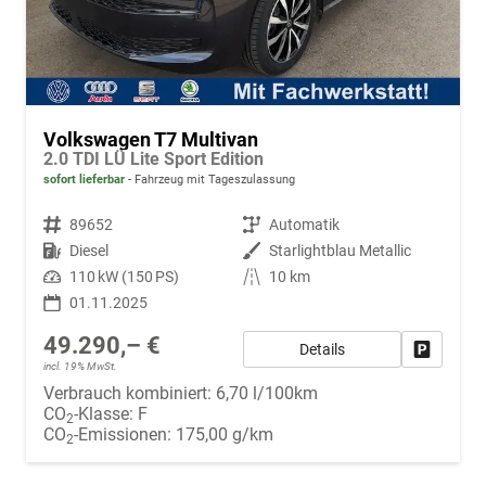
Volkswagen T7 Multivan
2.0 TDI LÜ Lite Sport Edition
sofort lieferbar
Fahrzeug mit Tageszulassung
Fahrzeugnr.
89652
Getriebe
Automatik
Kraftstoff
Diesel
Außenfarbe
Starlightblau Metallic
Leistung
110 kW (150 PS)
Kilometerstand
10 km
01.11.2025
49.290,– €
Details
Fahrzeug
incl. 19% MwSt.
Verbrauch kombiniert:
6,70 l/100km
CO
-Klasse:
F
2
CO
-Emissionen:
175,00 g/km
2