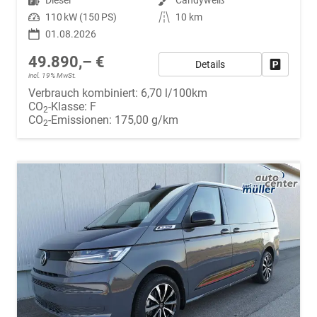
Leistung
110 kW (150 PS)
Kilometerstand
10 km
01.08.2026
49.890,– €
Details
Fahrzeug
incl. 19% MwSt.
Verbrauch kombiniert:
6,70 l/100km
CO
-Klasse:
F
2
CO
-Emissionen:
175,00 g/km
2