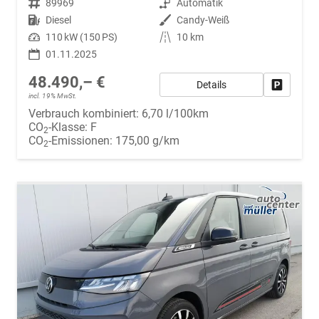
Fahrzeugnr.
89969
Getriebe
Automatik
Kraftstoff
Diesel
Außenfarbe
Candy-Weiß
Leistung
110 kW (150 PS)
Kilometerstand
10 km
01.11.2025
48.490,– €
Details
Fahrzeug
incl. 19% MwSt.
Verbrauch kombiniert:
6,70 l/100km
CO
-Klasse:
F
2
CO
-Emissionen:
175,00 g/km
2