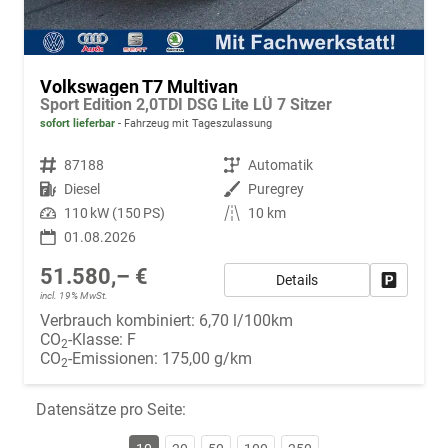
Volkswagen T7 Multivan
Sport Edition 2,0TDI DSG Lite LÜ 7 Sitzer
sofort lieferbar
Fahrzeug mit Tageszulassung
Fahrzeugnr.
87188
Getriebe
Automatik
Kraftstoff
Diesel
Außenfarbe
Puregrey
Leistung
110 kW (150 PS)
Kilometerstand
10 km
01.08.2026
51.580,– €
Details
Fahrzeug
incl. 19% MwSt.
Verbrauch kombiniert:
6,70 l/100km
CO
-Klasse:
F
2
CO
-Emissionen:
175,00 g/km
2
Datensätze pro Seite: