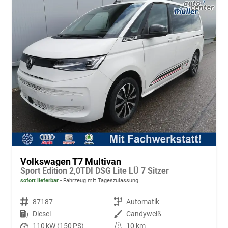
Volkswagen T7 Multivan
Sport Edition 2,0TDI DSG Lite LÜ 7 Sitzer
sofort lieferbar
Fahrzeug mit Tageszulassung
Fahrzeugnr.
87187
Getriebe
Automatik
Kraftstoff
Diesel
Außenfarbe
Candyweiß
Leistung
110 kW (150 PS)
Kilometerstand
10 km