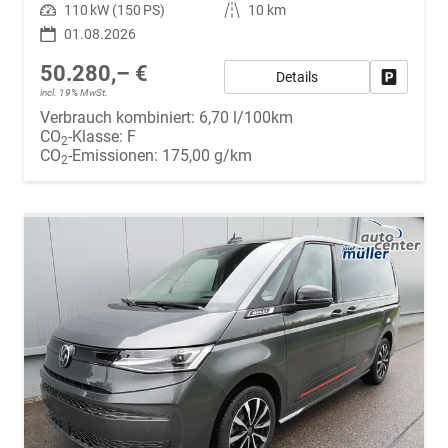
Leistung
110 kW (150 PS)
Kilometerstand
10 km
01.08.2026
50.280,– €
Details
Fahrzeug
incl. 19% MwSt.
Verbrauch kombiniert:
6,70 l/100km
CO
-Klasse:
F
2
CO
-Emissionen:
175,00 g/km
2