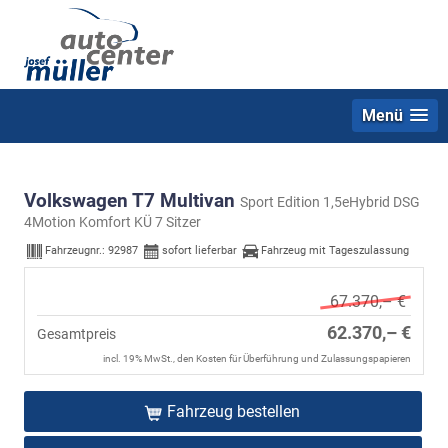
Menü
Volkswagen T7 Multivan
Sport Edition 1,5eHybrid DSG
4Motion Komfort KÜ 7 Sitzer
Fahrzeugnr.:
92987
sofort lieferbar
Fahrzeug mit Tageszulassung
67.370,– €
62.370,– €
Gesamtpreis
incl. 19% MwSt., den Kosten für Überführung und Zulassungspapieren
Fahrzeug bestellen