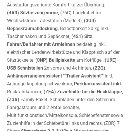
Ausstattungsvariante Komfort kurzer Überhang:
(4A3) Sitzheizung vorne,
(76C) Ladekabel für
Wechselstrom-Ladestation (Mode 3),
(3U3)
Gepäckraumabdeckung,
Belastbarkeit 20 kg inkl.
Taschenhaken und Gepäcknet,
(4S1) Sitz
Fahrer/Beifahrer mit Armlehnen
beidseitig inkl.
elektrischer Lendenwirbelstütze und Klapptisch auf der
Sitzrückseite,
(0NP) Bulliplakette
am Kotflügel,
(U9E)
USB Schnistellen
2x vorne und 4x hinten,
(Z2Q)
Anhängerrangierassistent ""Trailer Assistent""
inkl.
Anhängerkupplung schwenkbar,
Parklenkassistent inkl.
Rückfahrkamera
, (ZEA) Zuziehhilfe für die Heckklappe,
(Z3A)
Family-Paket: Schubladen unter den Sitzen im
Fahrgastraum und 2 Abfallbehälter,
Multifunktionstisch/Mittelkonsole, Schiebefenster sowie
Zuziehhilfe in der Schiebetüre links und rechts, (ZBR) 7