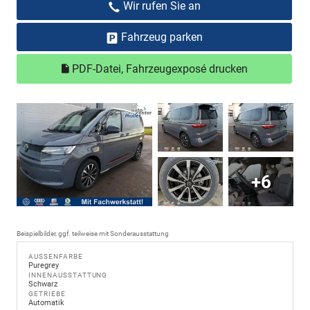
Wir rufen Sie an
Fahrzeug parken
PDF-Datei, Fahrzeugexposé drucken
+6
Beispielbilder, ggf. teilweise mit Sonderausstattung
AUSSENFARBE
Puregrey
INNENAUSSTATTUNG
Schwarz
GETRIEBE
Automatik