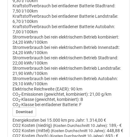
9,30 l/100km
Kraftstoffverbrauch bei entladener Batterie Stadtrand:
7,50 l/100km
Kraftstoffverbrauch bei entladener Batterie Landstraße:
6,70 l/100km
Kraftstoffverbrauch bei entladener Batterie Autobahn:
7,00 l/100km
Stromverbrauch bei rein elektrischem Betrieb kombiniert:
24,20 kWh/100km
Stromverbrauch bei rein elektrischem Betrieb Innenstadt:
24,20 kWh/100km
Stromverbrauch bei rein elektrischem Betrieb Stadtrand:
22,00 kWh/100km
Stromverbrauch bei rein elektrischem Betrieb Landstraße:
21,90 kWh/100km
Stromverbrauch bei rein elektrischem Betrieb Autobahn:
29,10 kWh/100km
Elektrische Reichweite (EAER):
90 km
CO
-Emissionen (gewichtet, kombiniert):
21,00 g/km
2
CO
-Klasse (gewichtet, kombiniert):
B
2
CO
-Klasse bei entladener Batterie:
F
2
Download
Energiekosten bei 15.000 km pro Jahr:
1.314,00 €
CO2 Kosten (niedrig)
:
189,- €
(Kosten Durchschnitt 10 Jahre)
CO2 Kosten (mittel)
:
448,88 €
(Kosten Durchschnitt 10 Jahre)
CO2 Kosten (hoch)
:
693,- €
(Kosten Durchschnitt 10 Jahre)