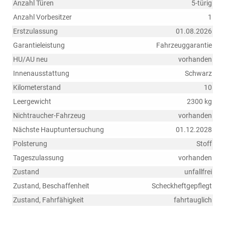
Anzahl Türen
5-türig
Anzahl Vorbesitzer
1
Erstzulassung
01.08.2026
Garantieleistung
Fahrzeuggarantie
HU/AU neu
vorhanden
Innenausstattung
Schwarz
Kilometerstand
10
Leergewicht
2300 kg
Nichtraucher-Fahrzeug
vorhanden
Nächste Hauptuntersuchung
01.12.2028
Polsterung
Stoff
Tageszulassung
vorhanden
Zustand
unfallfrei
Zustand, Beschaffenheit
Scheckheftgepflegt
Zustand, Fahrfähigkeit
fahrtauglich