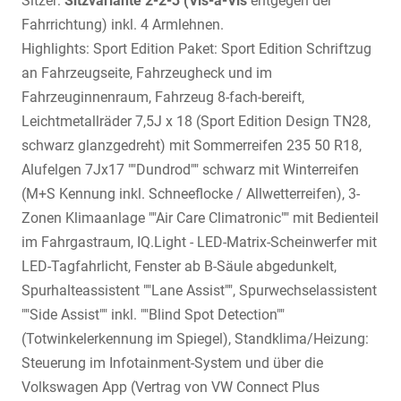
Sitzer:
Sitzvariante 2-2-3 (Vis-a-Vis
entgegen der
Fahrrichtung) inkl. 4 Armlehnen.
Highlights: Sport Edition Paket: Sport Edition Schriftzug
an Fahrzeugseite, Fahrzeugheck und im
Fahrzeuginnenraum, Fahrzeug 8-fach-bereift,
Leichtmetallräder 7,5J x 18 (Sport Edition Design TN28,
schwarz glanzgedreht) mit Sommerreifen 235 50 R18,
Alufelgen 7Jx17 ""Dundrod"" schwarz mit Winterreifen
(M+S Kennung inkl. Schneeflocke / Allwetterreifen), 3-
Zonen Klimaanlage ""Air Care Climatronic"" mit Bedienteil
im Fahrgastraum, IQ.Light - LED-Matrix-Scheinwerfer mit
LED-Tagfahrlicht, Fenster ab B-Säule abgedunkelt,
Spurhalteassistent ""Lane Assist"", Spurwechselassistent
""Side Assist"" inkl. ""Blind Spot Detection""
(Totwinkelerkennung im Spiegel), Standklima/Heizung:
Steuerung im Infotainment-System und über die
Volkswagen App (Vertrag von VW Connect Plus