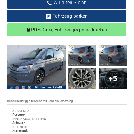
Wir rufen Sie an
Fahrzeug parken
PDF-Datei, Fahrzeugexposé drucken
+5
Beispielbilder, ggf. teilweise mit Sonderausstattung
AUSSENFARBE
Puregrey
INNENAUSSTATTUNG
Schwarz
GETRIEBE
Automatik