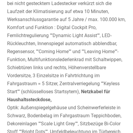
bei nicht gestecktem Ladestecker verkürzt sich die
Laufzeit der Klimatisierung auf etwa 10 Minuten,
Werksanschlussgarantie auf 5 Jahre / max. 100.000 km,
Komfort und Funktion : Digital Cockpit Pro,
Fernlichtregulierung ""Dynamic Light Assist"", LED-
Rückleuchten, Innenspiegel automatisch abblendbar,
Regensensor, ""Coming Home"" und ""Leaving Home""-
Funktion, Multifunktionslederlenkrad mit Schaltwippen,
Schiebtüren links und rechts, Höhenverstellbare
Vordersitze, 3 Einzelsitze in Fahrtrichtung im
Fahrgastraum = 5 Sitzer, Zentralverriegelung ""Keyless
Start"" (schlüsselloses Startsytem),
Netzkabel für
Haushaltssteckdose,
Optik: Außenspiegelgehäuse und Scheinwerferleiste in
Schwarz, Bodenbelag im Fahrgastraum Teppichboden,
Dekoreinlagen ""Scale Light Grey"", Sitzbezüge Bi-Color
Stoff ""Bright Dots"", Umfeldbeleuchtung im Türbereich,