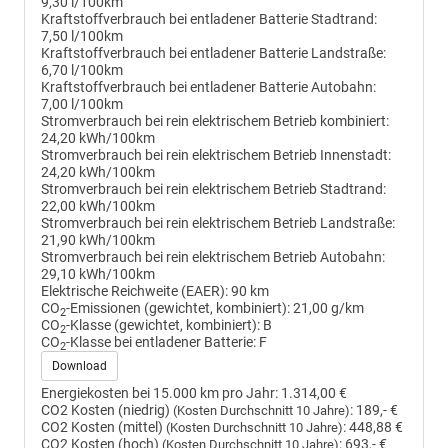
9,30 l/100km
Kraftstoffverbrauch bei entladener Batterie Stadtrand:
7,50 l/100km
Kraftstoffverbrauch bei entladener Batterie Landstraße:
6,70 l/100km
Kraftstoffverbrauch bei entladener Batterie Autobahn:
7,00 l/100km
Stromverbrauch bei rein elektrischem Betrieb kombiniert:
24,20 kWh/100km
Stromverbrauch bei rein elektrischem Betrieb Innenstadt:
24,20 kWh/100km
Stromverbrauch bei rein elektrischem Betrieb Stadtrand:
22,00 kWh/100km
Stromverbrauch bei rein elektrischem Betrieb Landstraße:
21,90 kWh/100km
Stromverbrauch bei rein elektrischem Betrieb Autobahn:
29,10 kWh/100km
Elektrische Reichweite (EAER):
90 km
CO
-Emissionen (gewichtet, kombiniert):
21,00 g/km
2
CO
-Klasse (gewichtet, kombiniert):
B
2
CO
-Klasse bei entladener Batterie:
F
2
Download
Energiekosten bei 15.000 km pro Jahr:
1.314,00 €
CO2 Kosten (niedrig)
:
189,- €
(Kosten Durchschnitt 10 Jahre)
CO2 Kosten (mittel)
:
448,88 €
(Kosten Durchschnitt 10 Jahre)
CO2 Kosten (hoch)
:
693,- €
(Kosten Durchschnitt 10 Jahre)