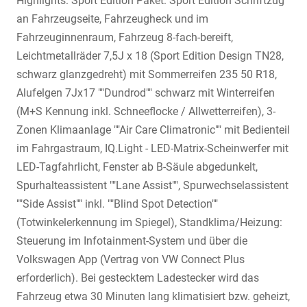
Highlights: Sport Edition Paket: Sport Edition Schriftzug
an Fahrzeugseite, Fahrzeugheck und im
Fahrzeuginnenraum, Fahrzeug 8-fach-bereift,
Leichtmetallräder 7,5J x 18 (Sport Edition Design TN28,
schwarz glanzgedreht) mit Sommerreifen 235 50 R18,
Alufelgen 7Jx17 ""Dundrod"" schwarz mit Winterreifen
(M+S Kennung inkl. Schneeflocke / Allwetterreifen), 3-
Zonen Klimaanlage ""Air Care Climatronic"" mit Bedienteil
im Fahrgastraum, IQ.Light - LED-Matrix-Scheinwerfer mit
LED-Tagfahrlicht, Fenster ab B-Säule abgedunkelt,
Spurhalteassistent ""Lane Assist"", Spurwechselassistent
""Side Assist"" inkl. ""Blind Spot Detection""
(Totwinkelerkennung im Spiegel), Standklima/Heizung:
Steuerung im Infotainment-System und über die
Volkswagen App (Vertrag von VW Connect Plus
erforderlich). Bei gestecktem Ladestecker wird das
Fahrzeug etwa 30 Minuten lang klimatisiert bzw. geheizt,