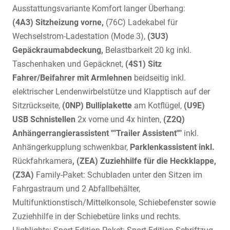
Ausstattungsvariante Komfort langer Überhang:
(4A3) Sitzheizung vorne,
(76C) Ladekabel für
Wechselstrom-Ladestation (Mode 3),
(3U3)
Gepäckraumabdeckung,
Belastbarkeit 20 kg inkl.
Taschenhaken und Gepäcknet,
(4S1) Sitz
Fahrer/Beifahrer mit Armlehnen
beidseitig inkl.
elektrischer Lendenwirbelstütze und Klapptisch auf der
Sitzrückseite,
(0NP) Bulliplakette
am Kotflügel,
(U9E)
USB Schnistellen
2x vorne und 4x hinten,
(Z2Q)
Anhängerrangierassistent ""Trailer Assistent""
inkl.
Anhängerkupplung schwenkbar,
Parklenkassistent inkl.
Rückfahrkamera
, (ZEA) Zuziehhilfe für die Heckklappe,
(Z3A)
Family-Paket: Schubladen unter den Sitzen im
Fahrgastraum und 2 Abfallbehälter,
Multifunktionstisch/Mittelkonsole, Schiebefenster sowie
Zuziehhilfe in der Schiebetüre links und rechts.