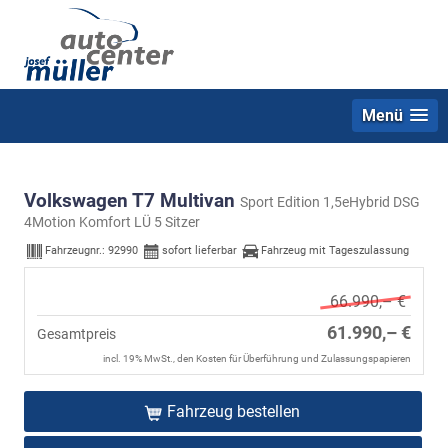
Menü
Volkswagen T7 Multivan
Sport Edition 1,5eHybrid DSG
4Motion Komfort LÜ 5 Sitzer
Fahrzeugnr.:
92990
sofort lieferbar
Fahrzeug mit Tageszulassung
66.990,– €
61.990,– €
Gesamtpreis
incl. 19% MwSt., den Kosten für Überführung und Zulassungspapieren
Fahrzeug bestellen