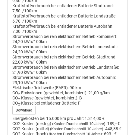
9,30 l/100km
Kraftstoffverbrauch bei entladener Batterie Stadtrand:
7,50 l/100km
Kraftstoffverbrauch bei entladener Batterie Landstraße:
6,70 l/100km
Kraftstoffverbrauch bei entladener Batterie Autobahn:
7,00 l/100km
Stromverbrauch bei rein elektrischem Betrieb kombiniert:
24,20 kWh/100km
Stromverbrauch bei rein elektrischem Betrieb Innenstadt:
24,20 kWh/100km
Stromverbrauch bei rein elektrischem Betrieb Stadtrand:
22,00 kWh/100km
Stromverbrauch bei rein elektrischem Betrieb Landstraße:
21,90 kWh/100km
Stromverbrauch bei rein elektrischem Betrieb Autobahn:
29,10 kWh/100km
Elektrische Reichweite (EAER):
90 km
CO
-Emissionen (gewichtet, kombiniert):
21,00 g/km
2
CO
-Klasse (gewichtet, kombiniert):
B
2
CO
-Klasse bei entladener Batterie:
F
2
Download
Energiekosten bei 15.000 km pro Jahr:
1.314,00 €
CO2 Kosten (niedrig)
:
189,- €
(Kosten Durchschnitt 10 Jahre)
CO2 Kosten (mittel)
:
448,88 €
(Kosten Durchschnitt 10 Jahre)
CO2 Kosten (hoch)
:
693,- €
(Kosten Durchschnitt 10 Jahre)