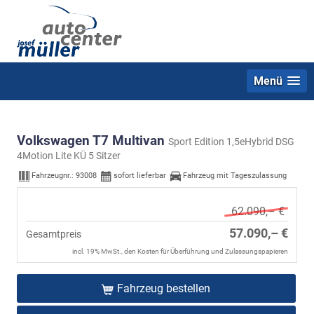
Menü
Volkswagen T7 Multivan
Sport Edition 1,5eHybrid DSG
4Motion Lite KÜ 5 Sitzer
Fahrzeugnr.:
93008
sofort lieferbar
Fahrzeug mit Tageszulassung
62.090,– €
57.090,– €
Gesamtpreis
incl. 19% MwSt., den Kosten für Überführung und Zulassungspapieren
Fahrzeug bestellen