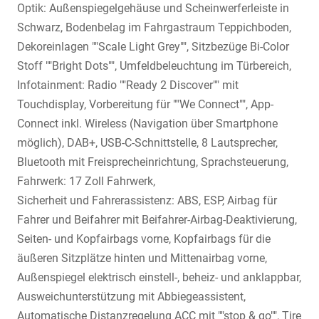
Optik: Außenspiegelgehäuse und Scheinwerferleiste in
Schwarz, Bodenbelag im Fahrgastraum Teppichboden,
Dekoreinlagen ""Scale Light Grey"", Sitzbezüge Bi-Color
Stoff ""Bright Dots"", Umfeldbeleuchtung im Türbereich,
Infotainment: Radio ""Ready 2 Discover"" mit
Touchdisplay, Vorbereitung für ""We Connect"", App-
Connect inkl. Wireless (Navigation über Smartphone
möglich), DAB+, USB-C-Schnittstelle, 8 Lautsprecher,
Bluetooth mit Freisprecheinrichtung, Sprachsteuerung,
Fahrwerk: 17 Zoll Fahrwerk,
Sicherheit und Fahrerassistenz: ABS, ESP, Airbag für
Fahrer und Beifahrer mit Beifahrer-Airbag-Deaktivierung,
Seiten- und Kopfairbags vorne, Kopfairbags für die
äußeren Sitzplätze hinten und Mittenairbag vorne,
Außenspiegel elektrisch einstell-, beheiz- und anklappbar,
Ausweichunterstützung mit Abbiegeassistent,
Automatische Distanzregelung ACC mit ""stop & go"", Tire