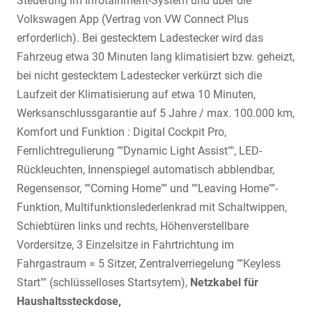
Steuerung im Infotainment-System und über die
Volkswagen App (Vertrag von VW Connect Plus
erforderlich). Bei gestecktem Ladestecker wird das
Fahrzeug etwa 30 Minuten lang klimatisiert bzw. geheizt,
bei nicht gestecktem Ladestecker verkürzt sich die
Laufzeit der Klimatisierung auf etwa 10 Minuten,
Werksanschlussgarantie auf 5 Jahre / max. 100.000 km,
Komfort und Funktion : Digital Cockpit Pro,
Fernlichtregulierung ""Dynamic Light Assist"", LED-
Rückleuchten, Innenspiegel automatisch abblendbar,
Regensensor, ""Coming Home"" und ""Leaving Home""-
Funktion, Multifunktionslederlenkrad mit Schaltwippen,
Schiebtüren links und rechts, Höhenverstellbare
Vordersitze, 3 Einzelsitze in Fahrtrichtung im
Fahrgastraum = 5 Sitzer, Zentralverriegelung ""Keyless
Start"" (schlüsselloses Startsytem),
Netzkabel für
Haushaltssteckdose,