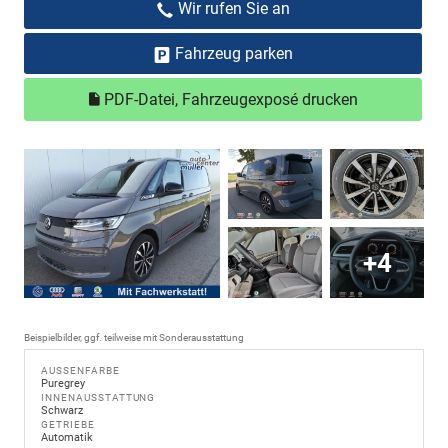
Wir rufen Sie an
Fahrzeug parken
PDF-Datei, Fahrzeugexposé drucken
+4
Beispielbilder, ggf. teilweise mit Sonderausstattung
AUSSENFARBE
Puregrey
INNENAUSSTATTUNG
Schwarz
GETRIEBE
Automatik