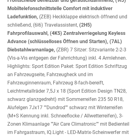
Frontscheibe beheizbar und geräuschdämmend, (9IJ)
Mobiltelefonschnittstelle Comfort mit induktiver
Ladefunktion,
(ZEB) Heckklappe elektrisch öffnend und
schließend, (6I6) Travelassistent,
(2H5)
Fahrprofilauswahl, (4K5) Zentralverriegelung Keyless
Advance (schlüsselloses Öffnen und Starten), (7AL)
Diebstahlwarnanlage,
(ZBR) 7 Sitzer: Sitzvariante 2-2-3
(Vis-a-Vis entgegen der Fahrrichtung) inkl. 4 Armlehnen.
Highlights: Sport Edition Paket: Sport Edition Schriftzug
an Fahrzeugseite, Fahrzeugheck und im
Fahrzeuginnenraum, Fahrzeug 8-fach-bereift,
Leichtmetallräder 7,5J x 18 (Sport Edition Design TN28,
schwarz glanzgedreht) mit Sommerreifen 235 50 R18,
Alufelgen 7Jx17 ""Dundrod"" schwarz mit Winterreifen
(M+S Kennung inkl. Schneeflocke / Allwetterreifen), 3-
Zonen Klimaanlage ""Air Care Climatronic"" mit Bedienteil
im Fahrgastraum, IQ.Light - LED-Matrix-Scheinwerfer mit