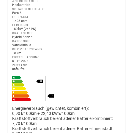
ANTRIEBSACHSE
Heckantrieb
SCHADSTOFFKLASSE
Euro 6
HUBRAUM
1.498 ccm
LEISTUNG
180 kW (245 PS)
KRAFTSTOFF
Hybrid Benzin
KATEGORIE
Van/Minibus
KILOMETERSTAND
10 km
ERSTZULASSUNG
01.12.2025
ZUSTAND
unfallfrei
Energieverbrauch (gewichtet, kombiniert):
0,90 l/100km + 22,40 kWh/100km
Kraftstoffverbrauch bei entladener Batterie kombiniert:
7,70 l/100km
Kraftstoffverbrauch bei entladener Batterie Innenstadt: