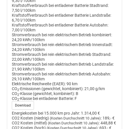
9,30 l/100km
Kraftstoffverbrauch bei entladener Batterie Stadtrand:
7,50 l/100km
Kraftstoffverbrauch bei entladener Batterie Landstraße:
6,70 l/100km
Kraftstoffverbrauch bei entladener Batterie Autobahn:
7,00 l/100km
Stromverbrauch bei rein elektrischem Betrieb kombiniert:
24,20 kWh/100km
Stromverbrauch bei rein elektrischem Betrieb Innenstadt:
24,20 kWh/100km
Stromverbrauch bei rein elektrischem Betrieb Stadtrand:
22,00 kWh/100km
Stromverbrauch bei rein elektrischem Betrieb Landstraße:
21,90 kWh/100km
Stromverbrauch bei rein elektrischem Betrieb Autobahn:
29,10 kWh/100km
Elektrische Reichweite (EAER):
90 km
CO
-Emissionen (gewichtet, kombiniert):
21,00 g/km
2
CO
-Klasse (gewichtet, kombiniert):
B
2
CO
-Klasse bei entladener Batterie:
F
2
Download
Energiekosten bei 15.000 km pro Jahr:
1.314,00 €
CO2 Kosten (niedrig)
:
189,- €
(Kosten Durchschnitt 10 Jahre)
CO2 Kosten (mittel)
:
448,88 €
(Kosten Durchschnitt 10 Jahre)
CO2 Kosten (hoch)
:
693,- €
(Kosten Durchschnitt 10 Jahre)