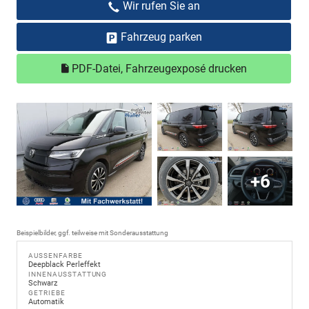
Wir rufen Sie an
Fahrzeug parken
PDF-Datei, Fahrzeugexposé drucken
+6
Beispielbilder, ggf. teilweise mit Sonderausstattung
AUSSENFARBE
Deepblack Perleffekt
INNENAUSSTATTUNG
Schwarz
GETRIEBE
Automatik