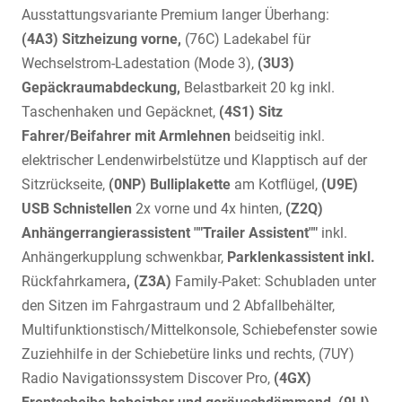
Ausstattungsvariante Premium langer Überhang:
(4A3) Sitzheizung vorne,
(76C) Ladekabel für
Wechselstrom-Ladestation (Mode 3),
(3U3)
Gepäckraumabdeckung,
Belastbarkeit 20 kg inkl.
Taschenhaken und Gepäcknet,
(4S1) Sitz
Fahrer/Beifahrer mit Armlehnen
beidseitig inkl.
elektrischer Lendenwirbelstütze und Klapptisch auf der
Sitzrückseite,
(0NP) Bulliplakette
am Kotflügel,
(U9E)
USB Schnistellen
2x vorne und 4x hinten,
(Z2Q)
Anhängerrangierassistent ""Trailer Assistent""
inkl.
Anhängerkupplung schwenkbar,
Parklenkassistent inkl.
Rückfahrkamera
, (Z3A)
Family-Paket: Schubladen unter
den Sitzen im Fahrgastraum und 2 Abfallbehälter,
Multifunktionstisch/Mittelkonsole, Schiebefenster sowie
Zuziehhilfe in der Schiebetüre links und rechts, (7UY)
Radio Navigationssystem Discover Pro,
(4GX)