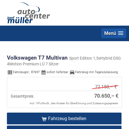
Menü
Volkswagen T7 Multivan
Sport Edition 1,5eHybrid DSG
4Motion Premium LÜ 7 Sitzer
Fahrzeugnr.:
87697
sofort lieferbar
Fahrzeug mit Tageszulassung
72.150,– €
70.650,– €
Gesamtpreis
incl. 19% MwSt., den Kosten für Überführung und Zulassungspapieren
Fahrzeug bestellen