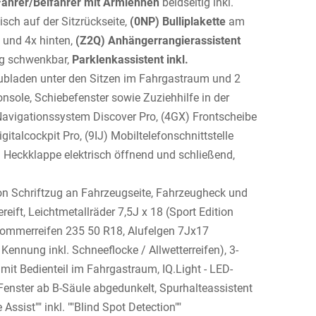
 Fahrer/Beifahrer mit Armlehnen
beidseitig inkl.
isch auf der Sitzrückseite,
(0NP) Bulliplakette
am
 und 4x hinten,
(Z2Q) Anhängerrangierassistent
ng schwenkbar,
Parklenkassistent inkl.
ubladen unter den Sitzen im Fahrgastraum und 2
onsole, Schiebefenster sowie Zuziehhilfe in der
 Navigationssystem Discover Pro, (4GX) Frontscheibe
talcockpit Pro, (9IJ) Mobiltelefonschnittstelle
) Heckklappe elektrisch öffnend und schließend,
tion Schriftzug an Fahrzeugseite, Fahrzeugheck und
ift, Leichtmetallräder 7,5J x 18 (Sport Edition
Sommerreifen 235 50 R18, Alufelgen 7Jx17
Kennung inkl. Schneeflocke / Allwetterreifen), 3-
mit Bedienteil im Fahrgastraum, IQ.Light - LED-
Fenster ab B-Säule abgedunkelt, Spurhalteassistent
Assist"" inkl. ""Blind Spot Detection""