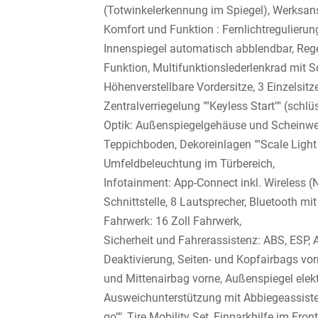
(Totwinkelerkennung im Spiegel), Werksan
Komfort und Funktion : Fernlichtregulierun
Innenspiegel automatisch abblendbar, Reg
Funktion, Multifunktionslederlenkrad mit S
Höhenverstellbare Vordersitze, 3 Einzelsitz
Zentralverriegelung ""Keyless Start"" (schlü
Optik: Außenspiegelgehäuse und Scheinwer
Teppichboden, Dekoreinlagen ""Scale Light G
Umfeldbeleuchtung im Türbereich,
Infotainment: App-Connect inkl. Wireless 
Schnittstelle, 8 Lautsprecher, Bluetooth mi
Fahrwerk: 16 Zoll Fahrwerk,
Sicherheit und Fahrerassistenz: ABS, ESP, A
Deaktivierung, Seiten- und Kopfairbags vor
und Mittenairbag vorne, Außenspiegel elektr
Ausweichunterstützung mit Abbiegeassiste
go"", Tire Mobility Set, Einparkhilfe im Fr