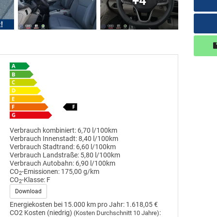
+4
Verbrauch kombiniert:
6,70 l/100km
Verbrauch Innenstadt:
8,40 l/100km
Verbrauch Stadtrand:
6,60 l/100km
Verbrauch Landstraße:
5,80 l/100km
Verbrauch Autobahn:
6,90 l/100km
CO
-Emissionen:
175,00 g/km
2
CO
-Klasse:
F
2
Download
Energiekosten bei 15.000 km pro Jahr:
1.618,05 €
CO2 Kosten (niedrig)
:
(Kosten Durchschnitt 10 Jahre)