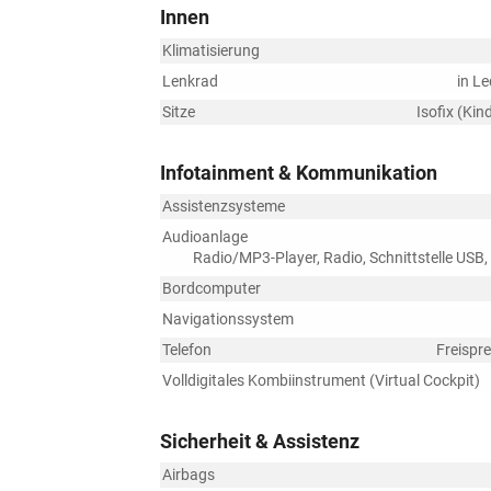
Innen
Klimatisierung
Lenkrad
in Le
Sitze
Isofix (Kin
Infotainment & Kommunikation
Assistenzsysteme
Audioanlage
Radio/MP3-Player, Radio, Schnittstelle USB,
Bordcomputer
Navigationssystem
Telefon
Freispr
Volldigitales Kombiinstrument (Virtual Cockpit)
Sicherheit & Assistenz
Airbags