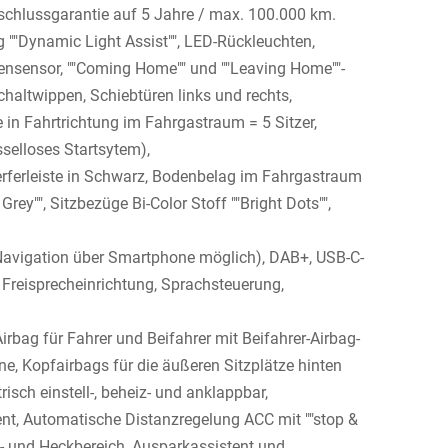
schlussgarantie auf 5 Jahre / max. 100.000 km.
g ""Dynamic Light Assist"", LED-Rückleuchten,
ensensor, ""Coming Home"" und ""Leaving Home""-
chaltwippen, Schiebtüren links und rechts,
e in Fahrtrichtung im Fahrgastraum = 5 Sitzer,
sselloses Startsytem),
ferleiste in Schwarz, Bodenbelag im Fahrgastraum
rey"", Sitzbezüge Bi-Color Stoff ""Bright Dots"",
(Navigation über Smartphone möglich), DAB+, USB-C-
t Freisprecheinrichtung, Sprachsteuerung,
irbag für Fahrer und Beifahrer mit Beifahrer-Airbag-
ne, Kopfairbags für die äußeren Sitzplätze hinten
isch einstell-, beheiz- und anklappbar,
nt, Automatische Distanzregelung ACC mit ""stop &
ont- und Heckbereich, Ausparkassistent und