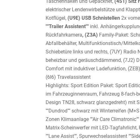
Taschenhaken und Gepäcknet,
(4S1) Sitz
elektrischer Lendenwirbelstütze und Klappt
Kotflügel,
(U9E) USB Schnistellen
2x vorne
""Trailer Assistent""
inkl. Anhängerkupplu
Rückfahrkamera
, (Z3A)
Family-Paket: Sch
Abfallbehälter, Multifunktionstisch/Mittelk
Schiebetüre links und rechts, (7UY) Radio
beheizbar und geräuschdämmend, (7J2) Digi
Comfort mit induktiver Ladefunktion, (ZEB
(6I6) Travelassistent
Highlights: Sport Edition Paket: Sport Edi
im Fahrzeuginnenraum, Fahrzeug 8-fach-bere
Design TN28, schwarz glanzgedreht) mit 
""Dundrod"" schwarz mit Winterreifen (M+S 
Zonen Klimaanlage ""Air Care Climatronic"" 
Matrix-Scheinwerfer mit LED-Tagfahrlicht, 
""Lane Assist"", Spurwechselassistent ""Side 