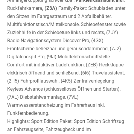
Anhängerkupplung schwenkbar,
Parklenkassistent inkl.
Rückfahrkamera
, (Z3A)
Family-Paket: Schubladen unter
den Sitzen im Fahrgastraum und 2 Abfallbehälter,
Multifunktionstisch/Mittelkonsole, Schiebefenster sowie
Zuziehhilfe in der Schiebetüre links und rechts, (7UY)
Radio Navigationssystem Discover Pro, (4GX)
Frontscheibe beheizbar und geräuschdämmend, (7J2)
Digitalcockpit Pro, (9IJ) Mobiltelefonschnittstelle
Comfort mit induktiver Ladefunktion, (ZEB) Heckklappe
elektrisch öffnend und schließend, (6I6) Travelassistent,
(2H5) Fahrprofilauswahl, (4K5) Zentralverriegelung
Keyless Advance (schlüsselloses Öffnen und Starten),
(7AL) Diebstahlwarnanlage, (7VL)
Warmwasserstandheizung im Fahrerhaus inkl.
Funkfernbedienung.
Highlights: Sport Edition Paket: Sport Edition Schriftzug
an Fahrzeugseite, Fahrzeugheck und im