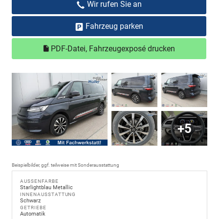
Wir rufen Sie an
Fahrzeug parken
PDF-Datei, Fahrzeugexposé drucken
+5
Beispielbilder, ggf. teilweise mit Sonderausstattung
AUSSENFARBE
Starlightblau Metallic
INNENAUSSTATTUNG
Schwarz
GETRIEBE
Automatik