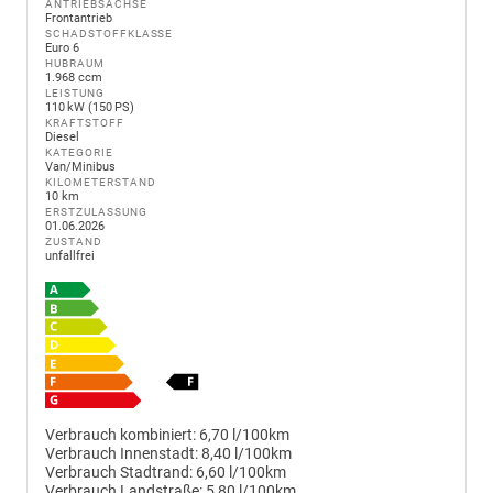
ANTRIEBSACHSE
Frontantrieb
SCHADSTOFFKLASSE
Euro 6
HUBRAUM
1.968 ccm
LEISTUNG
110 kW (150 PS)
KRAFTSTOFF
Diesel
KATEGORIE
Van/Minibus
KILOMETERSTAND
10 km
ERSTZULASSUNG
01.06.2026
ZUSTAND
unfallfrei
Verbrauch kombiniert:
6,70 l/100km
Verbrauch Innenstadt:
8,40 l/100km
Verbrauch Stadtrand:
6,60 l/100km
Verbrauch Landstraße:
5,80 l/100km