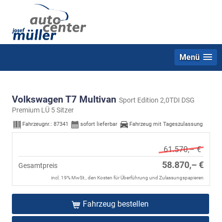
Menü
Volkswagen T7 Multivan
Sport Edition 2,0TDI DSG
Premium LÜ 5 Sitzer
Fahrzeugnr.:
87341
sofort lieferbar
Fahrzeug mit Tageszulassung
61.570,– €
58.870,– €
Gesamtpreis
incl. 19% MwSt., den Kosten für Überführung und Zulassungspapieren
Fahrzeug bestellen