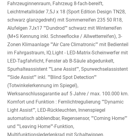
Fahrzeuginnenraum, Fahrzeug 8-fach-bereift,
Leichtmetallräder 7,5J x 18 (Sport Edition Design TN28,
schwarz glanzgedreht) mit Sommerreifen 235 50 R18,
Alufelgen 7Jx17 ""Dundrod"" schwarz mit Winterreifen
(M+S Kennung inkl. Schneeflocke / Allwetterreifen), 3-
Zonen Klimaanlage ""Air Care Climatronic"" mit Bedienteil
im Fahrgastraum, IQ.Light - LED-Matrix-Scheinwerfer mit
LED-Tagfahrlicht, Fenster ab B-Säule abgedunkelt,
Spurhalteassistent ""Lane Assist"", Spurwechselassistent
""Side Assist"" inkl. ""Blind Spot Detection""
(Totwinkelerkennung im Spiegel),
Werksanschlussgarantie auf 5 Jahre / max. 100.000 km.
Komfort und Funktion : Fernlichtregulierung ""Dynamic
Light Assist"", LED-Rückleuchten, Innenspiegel
automatisch abblendbar, Regensensor, ""Coming Home""
und ""Leaving Home""-Funktion,
Multifunktionslederlenkrad mit Schaltwippen,