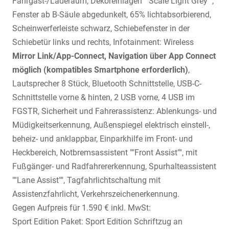
Fahrgast-/Laderaum, Dekoreinlagen ""Scale Light Grey"",
Fenster ab B-Säule abgedunkelt, 65% lichtabsorbierend,
Scheinwerferleiste schwarz, Schiebefenster in der
Schiebetür links und rechts, Infotainment: Wireless
Mirror Link/App-Connect, Navigation über App Connect
möglich (kompatibles Smartphone erforderlich)
,
Lautsprecher 8 Stück, Bluetooth Schnittstelle, USB-C-
Schnittstelle vorne & hinten, 2 USB vorne, 4 USB im
FGSTR, Sicherheit und Fahrerassistenz: Ablenkungs- und
Müdigkeitserkennung, Außenspiegel elektrisch einstell-,
beheiz- und anklappbar, Einparkhilfe im Front- und
Heckbereich, Notbremsassistent ""Front Assist"", mit
Fußgänger- und Radfahrererkennung, Spurhalteassistent
""Lane Assist"", Tagfahrlichtschaltung mit
Assistenzfahrlicht, Verkehrszeichenerkennung.
Gegen Aufpreis für 1.590 € inkl. MwSt:
Sport Edition Paket: Sport Edition Schriftzug an