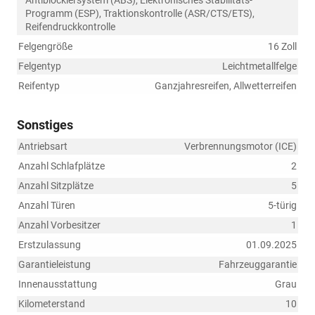
Antiblockiersystem (ABS), Elektronisches Stabilitäts-
Programm (ESP), Traktionskontrolle (ASR/CTS/ETS),
Reifendruckkontrolle
Felgengröße
16 Zoll
Felgentyp
Leichtmetallfelge
Reifentyp
Ganzjahresreifen, Allwetterreifen
Sonstiges
Antriebsart
Verbrennungsmotor (ICE)
Anzahl Schlafplätze
2
Anzahl Sitzplätze
5
Anzahl Türen
5-türig
Anzahl Vorbesitzer
1
Erstzulassung
01.09.2025
Garantieleistung
Fahrzeuggarantie
Innenausstattung
Grau
Kilometerstand
10