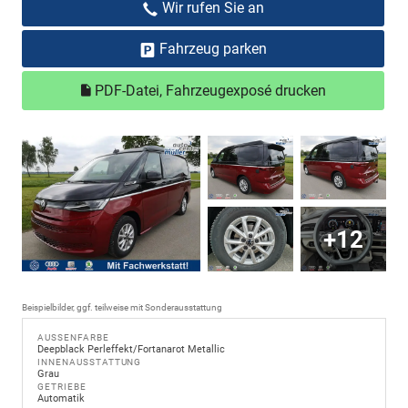
Wir rufen Sie an
Fahrzeug parken
PDF-Datei, Fahrzeugexposé drucken
+12
Beispielbilder, ggf. teilweise mit Sonderausstattung
AUSSENFARBE
Deepblack Perleffekt/Fortanarot Metallic
INNENAUSSTATTUNG
Grau
GETRIEBE
Automatik