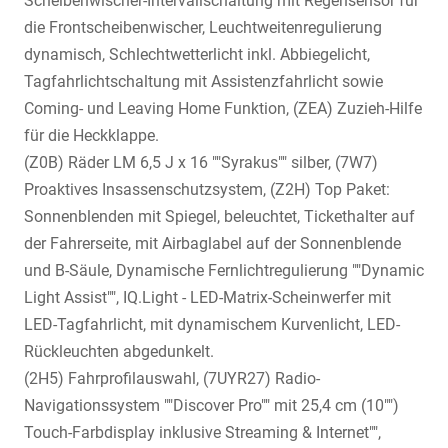
Scheibenwischer-Intervallschaltung mit Regensensor für
die Frontscheibenwischer, Leuchtweitenregulierung
dynamisch, Schlechtwetterlicht inkl. Abbiegelicht,
Tagfahrlichtschaltung mit Assistenzfahrlicht sowie
Coming- und Leaving Home Funktion, (ZEA) Zuzieh-Hilfe
für die Heckklappe.
(Z0B) Räder LM 6,5 J x 16 ""Syrakus"" silber, (7W7)
Proaktives Insassenschutzsystem, (Z2H) Top Paket:
Sonnenblenden mit Spiegel, beleuchtet, Tickethalter auf
der Fahrerseite, mit Airbaglabel auf der Sonnenblende
und B-Säule, Dynamische Fernlichtregulierung ""Dynamic
Light Assist"", IQ.Light - LED-Matrix-Scheinwerfer mit
LED-Tagfahrlicht, mit dynamischem Kurvenlicht, LED-
Rückleuchten abgedunkelt.
(2H5) Fahrprofilauswahl, (7UYR27) Radio-
Navigationssystem ""Discover Pro"" mit 25,4 cm (10"")
Touch-Farbdisplay inklusive Streaming & Internet"",