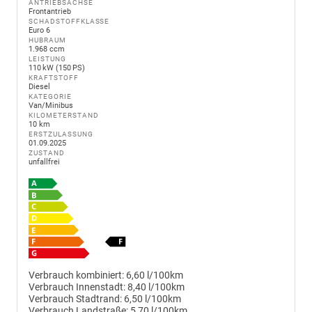
ANTRIEBSACHSE
Frontantrieb
SCHADSTOFFKLASSE
Euro 6
HUBRAUM
1.968 ccm
LEISTUNG
110 kW (150 PS)
KRAFTSTOFF
Diesel
KATEGORIE
Van/Minibus
KILOMETERSTAND
10 km
ERSTZULASSUNG
01.09.2025
ZUSTAND
unfallfrei
Verbrauch kombiniert:
6,60 l/100km
Verbrauch Innenstadt:
8,40 l/100km
Verbrauch Stadtrand:
6,50 l/100km
Verbrauch Landstraße:
5,70 l/100km