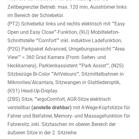
Zeitbegrenzter Betrieb: max. 120 min, Ausströmer links
im Bereich der Schiebetür.
(PT2) Schiebetür links und rechts elektrisch mit ""Easy
Open und Easy Close""-Funktion, (9IJ) Mobiltelefon-
Schnittstelle ""Comfort"" inkl. induktive Ladefunktion,
(P2G) Parkpaket Advanced, Umgebungsansicht ""Area
View"" = 360 Grad Kamera (Front- Seiten- und
Heckkamera), Parklenkassistent ""Park Assist"", (N2S)
Sitzbezüge Bi-Color ""ArtVelours"", Sitzmittelbahnen in
Mikrovlies/Alcantara, Sitzwangen in Glattlederoptik,
(KS1) Head-Up-Display.
(ZBS) Sitze, ""ergoComfort, AGR-Sitze elektrisch
verstellbar
(anstelle drehbar)
mit 4-Wege-Kopfstütze für
Fahrer und Beifahrer, Memory- und Massagefunktion für
Fahrersitz, inkl. Sitztaschen im oberen Bereich der
äußeren Sitze in der 2. Sitzreihe.