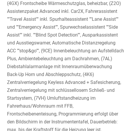
(4GX) Frontscheibe Wärmeschutzglas, beheizbar, (Z2O)
Assistenzpaket Advanced inkl. Car2X, Fahrerassistent
""Travel Assist"" inkl. Spurhalteassistent ""Lane Assist""
und ""Emergency Assist"", Spurwechselassistent ""Side
Assist"" inkl. ""Blind Spot Detection"", Ausparkassistent
und Ausstiegswarner, Automatische Distanzregelung
ACC ""stop&go"", (9CE) Innenbeleuchtung an Aufstelldach
Plus, Ambientebeleuchtung am Dachrahmen, (7AL)
Diebstahlalarmanlage mit Innenraumüberwachung
Back-Up Horn und Abschleppschutz, (4K6)
Zentralverriegelung Keyless Advanced + Safesicherung,
Zentralverriegelung mit schlüssellosem Schließ- und
Startsystem, (7VH) Umluftstandheizung im
Fahrerhaus/Wohnraum mit FFB,
Frontscheibenenteisung, Programmierung erfolgt über
den Bildschirm in der Instrumententafel, Dauerbetrieb:
max. bis der Kraftstoff für die Heizung leer ist,