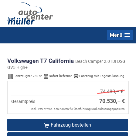
Menü
Volkswagen T7 California
Beach Camper 2.0TDI DSG
GV5 High+
Fahrzeugnr.:
78272
sofort lieferbar
Fahrzeug mit Tageszulassung
74.480,– €
70.530,– €
Gesamtpreis
incl. 19% MwSt., den Kosten für Überführung und Zulassungspapieren
Fahrzeug bestellen