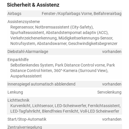
Sicherheit & Assistenz
Airbags
Fenster-/Kopfairbags Vorne, Beifahrerairbag
Assistenzsysteme
Regensensor, Notbremsassistent (City-Safety),
Spurhalteassistent, Abstandstempomat adaptiv (ACC),
Verkehrzeichenerkennung, Müdigkeitserkennungs-Sensor,
Notrufsystem, Abstandswarner, Geschwindigkeitsbegrenzer
Diebstahl-Alarmanlage
vorhanden
Einparkhilfe
Selbstlenkendes System, Park Distance Control vorne, Park
Distance Control hinten, 360°-Kamera (Surround View),
Ausparkassistent
Innenspiegel automatisch abblendend
vorhanden
Lenkung
Servolenkung
Lichttechnik
Kurvenlicht, Lichtsensor, LED-Scheinwerfer, Fernlichtassistent,
LED-Tagfahrlicht, Blendfreies Fernlicht, Voll-LED Scheinwerfer
Start/Stop-Automatik
vorhanden
Zentralverriegelung