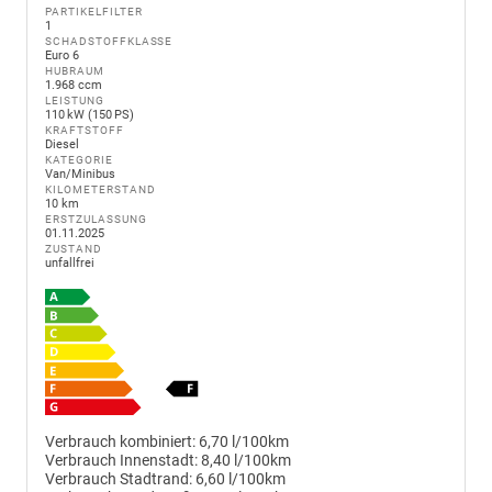
PARTIKELFILTER
1
SCHADSTOFFKLASSE
Euro 6
HUBRAUM
1.968 ccm
LEISTUNG
110 kW (150 PS)
KRAFTSTOFF
Diesel
KATEGORIE
Van/Minibus
KILOMETERSTAND
10 km
ERSTZULASSUNG
01.11.2025
ZUSTAND
unfallfrei
Verbrauch kombiniert:
6,70 l/100km
Verbrauch Innenstadt:
8,40 l/100km
Verbrauch Stadtrand:
6,60 l/100km