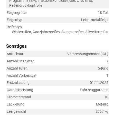
Programm (ESP), Traktionskontrolle (ASR/CTS/ETS),
Reifendruckkontrolle
Felgengröße
18 Zoll
Felgentyp
Leichtmetallfelge
Reifentyp
Winterreifen, Ganzjahresreifen, Sommerreifen, Allwetterreifen
Sonstiges
Antriebsart
Verbrennungsmotor (ICE)
Anzahl Sitzplätze
7
Anzahl Türen
5-türig
Anzahl Vorbesitzer
1
Erstzulassung
01.11.2025
Garantieleistung
Fahrzeuggarantie
Kilometerstand
10
Lackierung
Metallic
Leergewicht
2037 kg