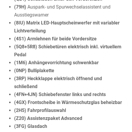
(79H)
Auspark- und Spurwechselassistent und
Ausstiegswarner
(8IU) Matrix LED-Hauptscheinwerfer mit variabler
Lichtverteilung
(4S1) Armlehnen für beide Vordersitze
(5Q8+5R8) Schiebetüren elektrisch inkl. virtuellem
Pedal
(1M6) Anhängevorrichtung schwenkbar
(0NP) Bulliplakette
(3RP) Heckklappe elektrisch öffnend und
schließend
(4FN+4JN) Schiebefenster links und rechts
(4GX) Frontscheibe in Wärmeschutzglas beheizbar
(2H5) Fahrprofilauswahl
(Z20) Assistenzpaket Advanced
(3FG) Glasdach