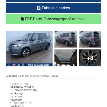
Fahrzeug parken
PDF-Datei, Fahrzeugexposé drucken
+8
Beispielbilder, ggf. teilweise mit Sonderausstattung
AUSSENFARBE
Indiumgrau Metallic
INNENAUSSTATTUNG
auf Anfrage
GETRIEBE
Automatik
ANTRIEBSACHSE
Frontantrieb