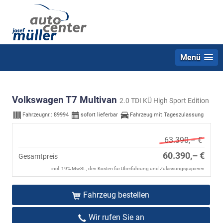
Menü
Volkswagen T7 Multivan
2.0 TDI KÜ High Sport Edition
Fahrzeugnr.:
89994
sofort lieferbar
Fahrzeug mit Tageszulassung
63.390,– €
60.390,– €
Gesamtpreis
incl. 19% MwSt., den Kosten für Überführung und Zulassungspapieren
Fahrzeug bestellen
Wir rufen Sie an