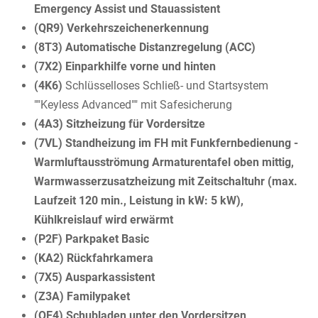
Emergency Assist und Stauassistent
(QR9) Verkehrszeichenerkennung
(8T3) Automatische Distanzregelung (ACC)
(7X2) Einparkhilfe vorne und hinten
(4K6)
Schlüsselloses Schließ- und Startsystem
""Keyless Advanced"" mit Safesicherung
(4A3) Sitzheizung für Vordersitze
(7VL) Standheizung im FH mit Funkfernbedienung -
Warmluftausströmung Armaturentafel oben mittig,
Warmwasserzusatzheizung mit Zeitschaltuhr (max.
Laufzeit 120 min., Leistung in kW: 5 kW),
Kühlkreislauf wird erwärmt
(P2F) Parkpaket Basic
(KA2) Rückfahrkamera
(7X5) Ausparkassistent
(Z3A) Familypaket
(QE4) Schubladen unter den Vordersitzen