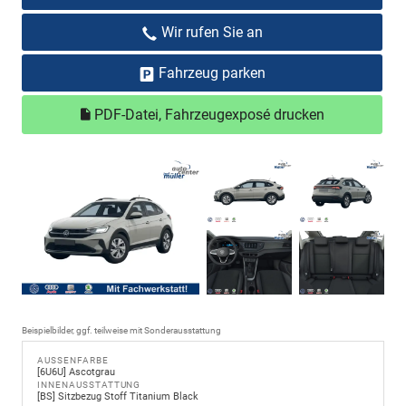
Wir rufen Sie an
Fahrzeug parken
PDF-Datei, Fahrzeugexposé drucken
Beispielbilder, ggf. teilweise mit Sonderausstattung
AUSSENFARBE
[6U6U] Ascotgrau
INNENAUSSTATTUNG
[BS] Sitzbezug Stoff Titanium Black