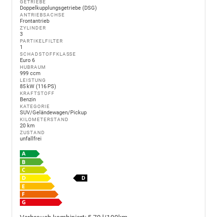
GETRIEBE
Doppelkupplungsgetriebe (DSG)
ANTRIEBSACHSE
Frontantrieb
ZYLINDER
3
PARTIKELFILTER
1
SCHADSTOFFKLASSE
Euro 6
HUBRAUM
999 ccm
LEISTUNG
85 kW (116 PS)
KRAFTSTOFF
Benzin
KATEGORIE
SUV/Geländewagen/Pickup
KILOMETERSTAND
20 km
ZUSTAND
unfallfrei