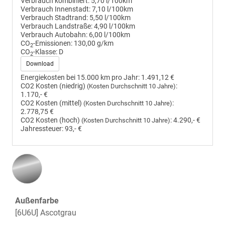
Verbrauch kombiniert:
5,70 l/100km
Verbrauch Innenstadt:
7,10 l/100km
Verbrauch Stadtrand:
5,50 l/100km
Verbrauch Landstraße:
4,90 l/100km
Verbrauch Autobahn:
6,00 l/100km
CO
-Emissionen:
130,00 g/km
2
CO
-Klasse:
D
2
Download
Energiekosten bei 15.000 km pro Jahr:
1.491,12 €
CO2 Kosten (niedrig)
:
(Kosten Durchschnitt 10 Jahre)
1.170,- €
CO2 Kosten (mittel)
:
(Kosten Durchschnitt 10 Jahre)
2.778,75 €
CO2 Kosten (hoch)
:
4.290,- €
(Kosten Durchschnitt 10 Jahre)
Jahressteuer:
93,- €
Außenfarbe
[6U6U] Ascotgrau