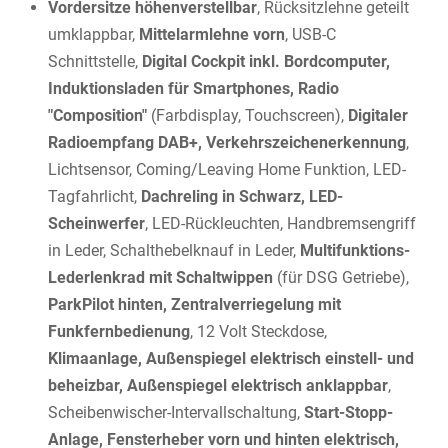
Vordersitze höhenverstellbar
, Rücksitzlehne geteilt
umklappbar,
Mittelarmlehne vorn
, USB-C
Schnittstelle,
Digital Cockpit inkl. Bordcomputer,
Induktionsladen für Smartphones, Radio
"Composition"
(Farbdisplay, Touchscreen),
Digitaler
Radioempfang DAB+, Verkehrszeichenerkennung
,
Lichtsensor, Coming/Leaving Home Funktion, LED-
Tagfahrlicht,
Dachreling in Schwarz, LED-
Scheinwerfer
, LED-Rückleuchten, Handbremsengriff
in Leder, Schalthebelknauf in Leder,
Multifunktions-
Lederlenkrad mit Schaltwippen
(für DSG Getriebe),
ParkPilot hinten, Zentralverriegelung mit
Funkfernbedienung
, 12 Volt Steckdose,
Klimaanlage, Außenspiegel elektrisch einstell- und
beheizbar, Außenspiegel elektrisch anklappbar
,
Scheibenwischer-Intervallschaltung,
Start-Stopp-
Anlage, Fensterheber vorn und hinten elektrisch,