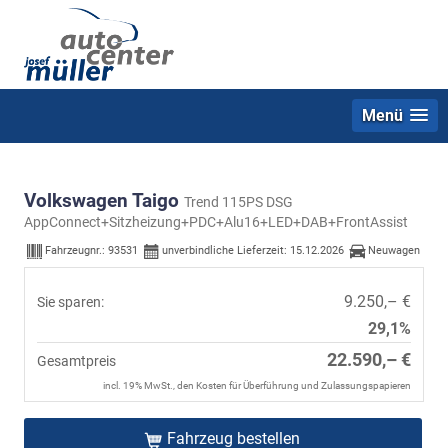
Menü
Volkswagen Taigo
Trend 115PS DSG
AppConnect+Sitzheizung+PDC+Alu16+LED+DAB+FrontAssist
Fahrzeugnr.:
93531
unverbindliche Lieferzeit:
15.12.2026
Neuwagen
9.250,– €
Sie sparen:
29,1%
22.590,– €
Gesamtpreis
incl. 19% MwSt., den Kosten für Überführung und Zulassungspapieren
Fahrzeug bestellen