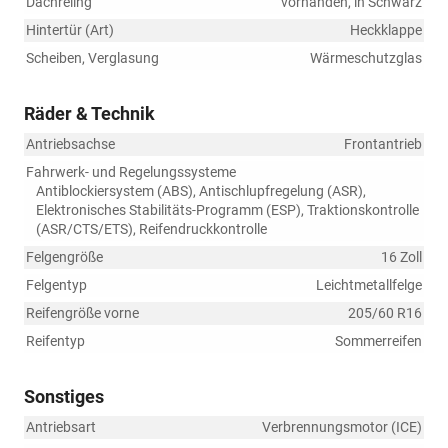
Dachreling
vorhanden, in Schwarz
Hintertür (Art)
Heckklappe
Scheiben, Verglasung
Wärmeschutzglas
Räder & Technik
Antriebsachse
Frontantrieb
Fahrwerk- und Regelungssysteme
Antiblockiersystem (ABS), Antischlupfregelung (ASR),
Elektronisches Stabilitäts-Programm (ESP), Traktionskontrolle
(ASR/CTS/ETS), Reifendruckkontrolle
Felgengröße
16 Zoll
Felgentyp
Leichtmetallfelge
Reifengröße vorne
205/60 R16
Reifentyp
Sommerreifen
Sonstiges
Antriebsart
Verbrennungsmotor (ICE)