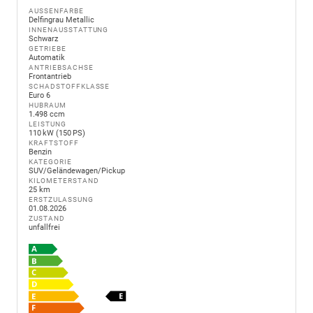
AUSSENFARBE
Delfingrau Metallic
INNENAUSSTATTUNG
Schwarz
GETRIEBE
Automatik
ANTRIEBSACHSE
Frontantrieb
SCHADSTOFFKLASSE
Euro 6
HUBRAUM
1.498 ccm
LEISTUNG
110 kW (150 PS)
KRAFTSTOFF
Benzin
KATEGORIE
SUV/Geländewagen/Pickup
KILOMETERSTAND
25 km
ERSTZULASSUNG
01.08.2026
ZUSTAND
unfallfrei