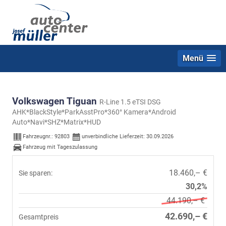
Menü
Volkswagen Tiguan
R-Line 1.5 eTSI DSG
AHK*BlackStyle*ParkAsstPro*360° Kamera*Android
Auto*Navi*SHZ*Matrix*HUD
Fahrzeugnr.:
92803
unverbindliche Lieferzeit:
30.09.2026
Fahrzeug mit Tageszulassung
18.460,– €
Sie sparen:
30,2%
44.190,– €
42.690,– €
Gesamtpreis